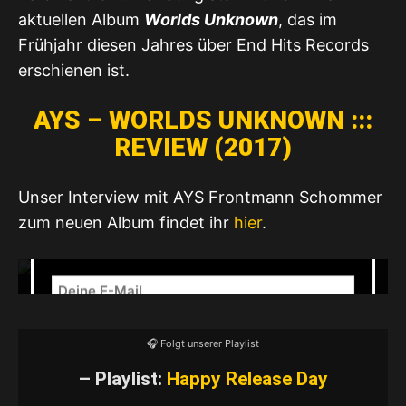
aktuellen Album
Worlds Unknown
, das im
Frühjahr diesen Jahres über End Hits Records
erschienen ist.
Mit dem Laden des Videos akzeptierst du die
Datenschutzerklärung von YouTube.
AYS – WORLDS UNKNOWN :::
Mehr erfahren
REVIEW (2017)
✉️ Unser Newsletter
Unser Interview mit AYS Frontmann Schommer
NEWSLETTER – Release- & Show-
zum neuen Album findet ihr
hier
.
Radar
🎧 Folgt unserer Playlist
– Playlist:
Happy Release Day