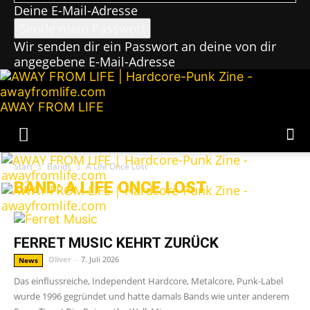
Deine E-Mail-Adresse
Wir senden dir ein Passwort an deine von dir
angegebene E-Mail-Adresse
AWAY FROM LIFE
Start
Bands
A Life Once Lost
BAND: A LIFE ONCE LOST
FERRET MUSIC KEHRT ZURÜCK
Oliver
-
7. Juli 2026
News
Das einflussreiche, Independent Hardcore, Metalcore, Punk-Label
wurde 1996 gegründet und hatte damals Bands wie unter anderem