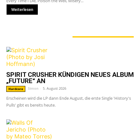
Every Time I Die, Poison the Well, Misery...
Weiterlesen
GERADE ANGESAGT
SPIRIT CRUSHER KÜNDIGEN NEUES ALBUM
„FUTURE“ AN
Simon
-
5. August 2026
Hardcore
Erscheinen wird die LP dann Ende August, die erste Single 'History's
Pulls' gibt es bereits heute.