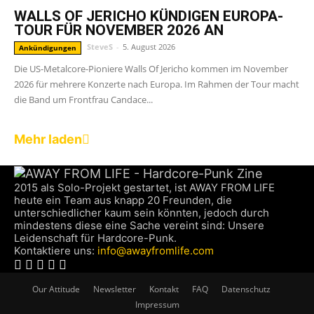
WALLS OF JERICHO KÜNDIGEN EUROPA-
TOUR FÜR NOVEMBER 2026 AN
SteveS
-
5. August 2026
Ankündigungen
Die US-Metalcore-Pioniere Walls Of Jericho kommen im November
2026 für mehrere Konzerte nach Europa. Im Rahmen der Tour macht
die Band um Frontfrau Candace...
Mehr laden
2015 als Solo-Projekt gestartet, ist AWAY FROM LIFE
heute ein Team aus knapp 20 Freunden, die
unterschiedlicher kaum sein könnten, jedoch durch
mindestens diese eine Sache vereint sind: Unsere
Leidenschaft für Hardcore-Punk.
Kontaktiere uns:
info@awayfromlife.com
Our Attitude
Newsletter
Kontakt
FAQ
Datenschutz
Impressum