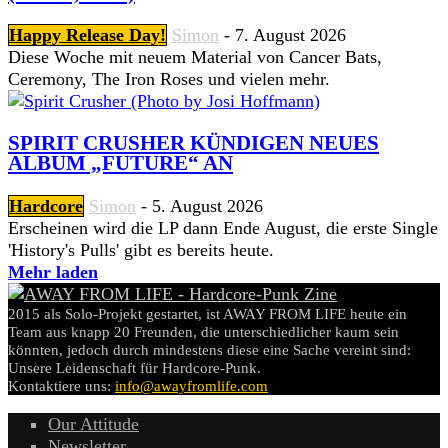
Happy Release Day!
Simon
-
7. August 2026
Diese Woche mit neuem Material von Cancer Bats,
Ceremony, The Iron Roses und vielen mehr.
SPIRIT CRUSHER KÜNDIGEN NEUES
ALBUM „FUTURE“ AN
Hardcore
Simon
-
5. August 2026
Erscheinen wird die LP dann Ende August, die erste Single
'History's Pulls' gibt es bereits heute.
Mehr laden
2015 als Solo-Projekt gestartet, ist AWAY FROM LIFE heute ein
Team aus knapp 20 Freunden, die unterschiedlicher kaum sein
könnten, jedoch durch mindestens diese eine Sache vereint sind:
Unsere Leidenschaft für Hardcore-Punk.
Kontaktiere uns:
info@awayfromlife.com
Our Attitude
Newsletter