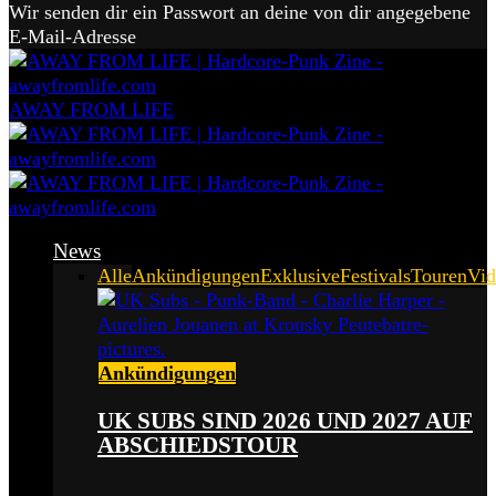
Wir senden dir ein Passwort an deine von dir angegebene
E-Mail-Adresse
AWAY FROM LIFE
News
Alle
Ankündigungen
Exklusive
Festivals
Touren
Vid
Ankündigungen
UK SUBS SIND 2026 UND 2027 AUF
ABSCHIEDSTOUR