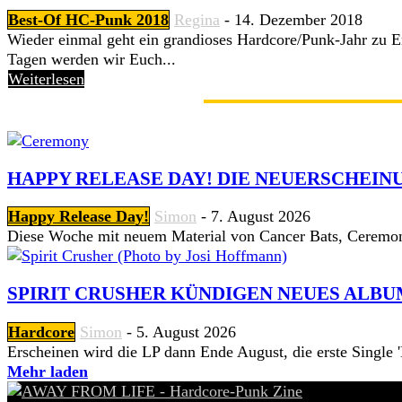
Best-Of HC-Punk 2018
Regina
-
14. Dezember 2018
Wieder einmal geht ein grandioses Hardcore/Punk-Jahr zu E
Tagen werden wir Euch...
Weiterlesen
GERADE ANGESAGT
HAPPY RELEASE DAY! DIE NEUERSCHEINU
Happy Release Day!
Simon
-
7. August 2026
Diese Woche mit neuem Material von Cancer Bats, Ceremon
SPIRIT CRUSHER KÜNDIGEN NEUES ALBU
Hardcore
Simon
-
5. August 2026
Erscheinen wird die LP dann Ende August, die erste Single 'Hi
Mehr laden