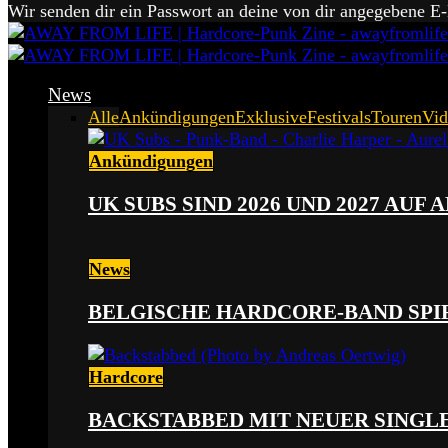
Wir senden dir ein Passwort an deine von dir angegebene E
News
Alle
Ankündigungen
Exklusive
Festivals
Touren
Vid
Ankündigungen
UK SUBS SIND 2026 UND 2027 AUF
News
BELGISCHE HARDCORE-BAND SPI
Hardcore
BACKSTABBED MIT NEUER SINGLE