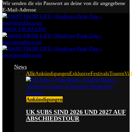
Wir senden dir ein Passwort an deine von dir angegebene
E-Mail-Adresse
AWAY FROM LIFE
News
Alle
Ankündigungen
Exklusive
Festivals
Touren
Vid
Ankündigungen
UK SUBS SIND 2026 UND 2027 AUF
ABSCHIEDSTOUR