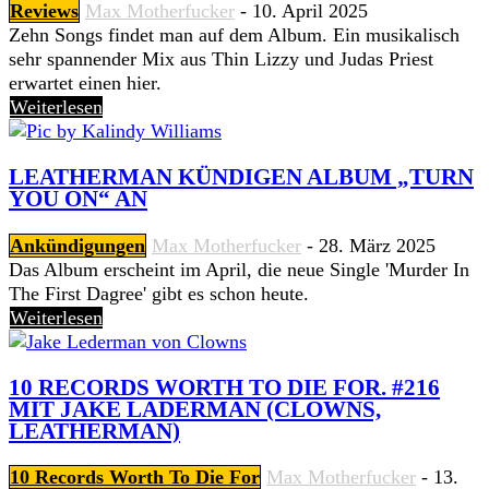
Reviews
Max Motherfucker
-
10. April 2025
Zehn Songs findet man auf dem Album. Ein musikalisch
sehr spannender Mix aus Thin Lizzy und Judas Priest
erwartet einen hier.
Weiterlesen
LEATHERMAN KÜNDIGEN ALBUM „TURN
YOU ON“ AN
Ankündigungen
Max Motherfucker
-
28. März 2025
Das Album erscheint im April, die neue Single 'Murder In
The First Dagree' gibt es schon heute.
Weiterlesen
10 RECORDS WORTH TO DIE FOR. #216
MIT JAKE LADERMAN (CLOWNS,
LEATHERMAN)
10 Records Worth To Die For
Max Motherfucker
-
13.