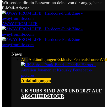
Wir senden dir ein Passwort an deine von dir angegebene
E-Mail-Adresse
AWAY FROM LIFE
News
Alle
Ankündigungen
Exklusive
Festivals
Touren
Vid
Ankündigungen
UK SUBS SIND 2026 UND 2027 AUF
ABSCHIEDSTOUR