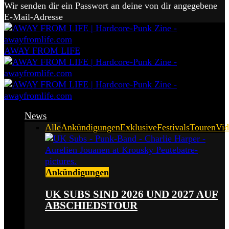
Wir senden dir ein Passwort an deine von dir angegebene
E-Mail-Adresse
AWAY FROM LIFE
News
Alle
Ankündigungen
Exklusive
Festivals
Touren
Vid
Ankündigungen
UK SUBS SIND 2026 UND 2027 AUF
ABSCHIEDSTOUR