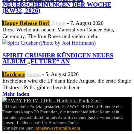
NEUERSCHEINUNGEN DER WOCHE
(KW32, 2026)
Happy Release Day!
Simon
-
7. August 2026
Diese Woche mit neuem Material von Cancer Bats,
Ceremony, The Iron Roses und vielen mehr.
SPIRIT CRUSHER KÜNDIGEN NEUES
ALBUM „FUTURE“ AN
Hardcore
Simon
-
5. August 2026
Erscheinen wird die LP dann Ende August, die erste Single
'History's Pulls' gibt es bereits heute.
Mehr laden
2015 als Solo-Projekt gestartet, ist AWAY FROM LIFE heute ein
Team aus knapp 20 Freunden, die unterschiedlicher kaum sein
könnten, jedoch durch mindestens diese eine Sache vereint sind:
Unsere Leidenschaft für Hardcore-Punk.
Kontaktiere uns:
info@awayfromlife.com