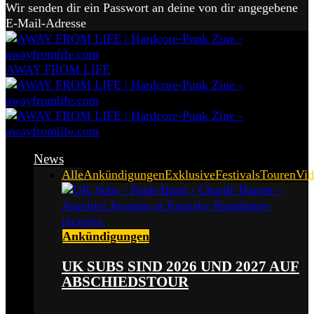
Wir senden dir ein Passwort an deine von dir angegebene
E-Mail-Adresse
AWAY FROM LIFE
News
Alle
Ankündigungen
Exklusive
Festivals
Touren
Vid
Ankündigungen
UK SUBS SIND 2026 UND 2027 AUF
ABSCHIEDSTOUR