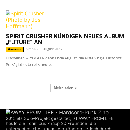
SPIRIT CRUSHER KÜNDIGEN NEUES ALBUM
„FUTURE“ AN
Simon
-
5. August 2026
Hardcore
Erscheinen wird die LP dann Ende August, die erste Single 'History's
Pulls' gibt es bereits heute.
Mehr laden
2015 als Solo-Projekt gestartet, ist AWAY FROM LIFE
heute ein Team aus knapp 20 Freunden, die
unterschiedlicher kaum sein könnten, jedoch durch