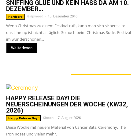
SNIFFING GLUE UND KEIN HASS DA AM 10.
DEZEMBER...
Gripweed
-
15. Dezember 2016
Hardcore
Wenn Christmas zu einem Festival ruft, kann man sich sicher sein:
das Line-up ist nicht alltäglich. So auch beim Christmas Sucks Festival
im wunderschönen...
Weiterlesen
GERADE ANGESAGT
HAPPY RELEASE DAY! DIE
NEUERSCHEINUNGEN DER WOCHE (KW32,
2026)
Simon
-
7. August 2026
Happy Release Day!
Diese Woche mit neuem Material von Cancer Bats, Ceremony, The
Iron Roses und vielen mehr.