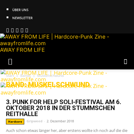
ÜBER UNS
NEWSLETTER
AWAY FROM LIFE
Start
Bands
Muskelschwund
BAND: MUSKELSCHWUND
3. PUNK FOR HELP SOLI-FESTIVAL AM 6.
OKTOBER 2018 IN DER STUMMSCHEN
REITHALLE
Gripweed
-
2. Dezember 2018
Hardcore
Auch schon etwas länger her, aber erstens wollte ich noch auf die die