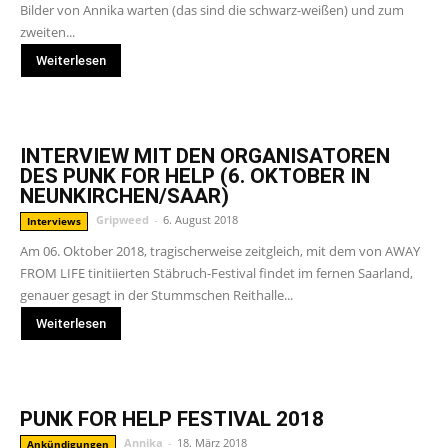
Bilder von Annika warten (das sind die schwarz-weißen) und zum
zweiten...
Weiterlesen
INTERVIEW MIT DEN ORGANISATOREN
DES PUNK FOR HELP (6. OKTOBER IN
NEUNKIRCHEN/SAAR)
Gripweed
-
6. August 2018
Interviews
Am 06. Oktober 2018, tragischerweise zeitgleich, mit dem von AWAY
FROM LIFE tinitiierten Stäbruch-Festival findet im fernen Saarland,
genauer gesagt in der Stummschen Reithalle...
Weiterlesen
PUNK FOR HELP FESTIVAL 2018
Annika
-
18. März 2018
Ankündigungen