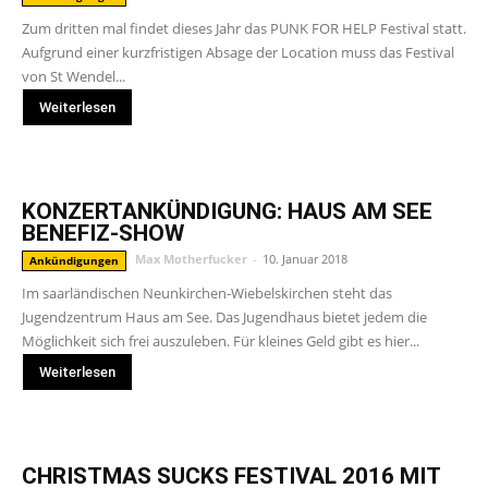
Zum dritten mal findet dieses Jahr das PUNK FOR HELP Festival statt.
Aufgrund einer kurzfristigen Absage der Location muss das Festival
von St Wendel...
Weiterlesen
KONZERTANKÜNDIGUNG: HAUS AM SEE
BENEFIZ-SHOW
Max Motherfucker
-
10. Januar 2018
Ankündigungen
Im saarländischen Neunkirchen-Wiebelskirchen steht das
Jugendzentrum Haus am See. Das Jugendhaus bietet jedem die
Möglichkeit sich frei auszuleben. Für kleines Geld gibt es hier...
Weiterlesen
CHRISTMAS SUCKS FESTIVAL 2016 MIT