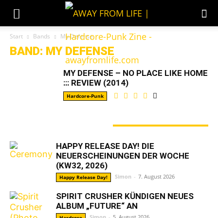
Start
Bands
My Defense
BAND: MY DEFENSE
MY DEFENSE – NO PLACE LIKE HOME
::: REVIEW (2014)
Hardcore-Punk
GERADE ANGESAGT
HAPPY RELEASE DAY! DIE
NEUERSCHEINUNGEN DER WOCHE
(KW32, 2026)
Simon
-
7. August 2026
Happy Release Day!
SPIRIT CRUSHER KÜNDIGEN NEUES
ALBUM „FUTURE“ AN
Simon
-
5. August 2026
Hardcore