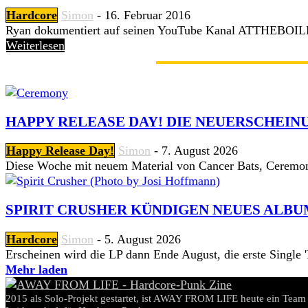
Hardcore
Simon
-
16. Februar 2016
Ryan dokumentiert auf seinen YouTube Kanal ATTHEBOILER
Weiterlesen
GERADE ANGESAGT
HAPPY RELEASE DAY! DIE NEUERSCHEINU
Happy Release Day!
Simon
-
7. August 2026
Diese Woche mit neuem Material von Cancer Bats, Ceremon
SPIRIT CRUSHER KÜNDIGEN NEUES ALBU
Hardcore
Simon
-
5. August 2026
Erscheinen wird die LP dann Ende August, die erste Single 'Hi
Mehr laden
2015 als Solo-Projekt gestartet, ist AWAY FROM LIFE heute ein Team 