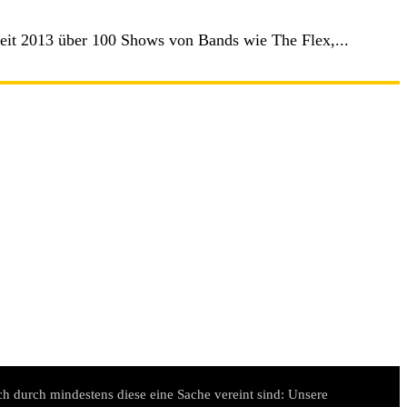
t 2013 über 100 Shows von Bands wie The Flex,...
h durch mindestens diese eine Sache vereint sind: Unsere