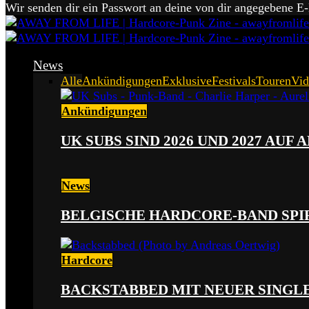
Wir senden dir ein Passwort an deine von dir angegebene E
News
Alle
Ankündigungen
Exklusive
Festivals
Touren
Vid
Ankündigungen
UK SUBS SIND 2026 UND 2027 AUF
News
BELGISCHE HARDCORE-BAND SPI
Hardcore
BACKSTABBED MIT NEUER SINGLE