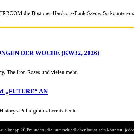
ROOM die Bostoner Hardcore-Punk Szene. So konnte er sei
NGEN DER WOCHE (KW32, 2026)
y, The Iron Roses und vielen mehr.
M „FUTURE“ AN
story's Pulls' gibt es bereits heute.
aus knapp 20 Freunden, die unterschiedlicher kaum sein könnten, jedoc