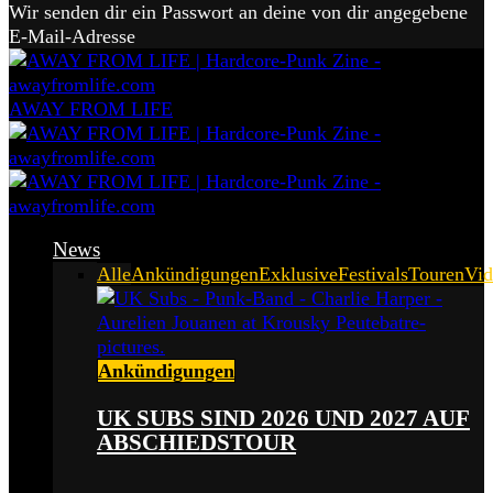
Wir senden dir ein Passwort an deine von dir angegebene
E-Mail-Adresse
AWAY FROM LIFE
News
Alle
Ankündigungen
Exklusive
Festivals
Touren
Vid
Ankündigungen
UK SUBS SIND 2026 UND 2027 AUF
ABSCHIEDSTOUR