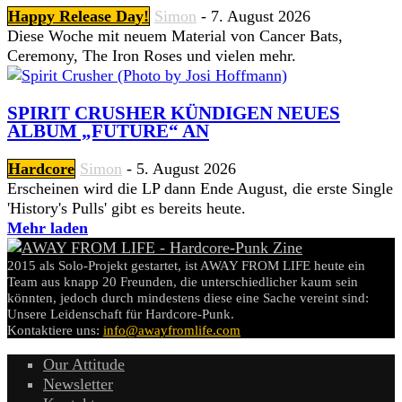
Happy Release Day!
Simon
-
7. August 2026
Diese Woche mit neuem Material von Cancer Bats,
Ceremony, The Iron Roses und vielen mehr.
SPIRIT CRUSHER KÜNDIGEN NEUES
ALBUM „FUTURE“ AN
Hardcore
Simon
-
5. August 2026
Erscheinen wird die LP dann Ende August, die erste Single
'History's Pulls' gibt es bereits heute.
Mehr laden
2015 als Solo-Projekt gestartet, ist AWAY FROM LIFE heute ein
Team aus knapp 20 Freunden, die unterschiedlicher kaum sein
könnten, jedoch durch mindestens diese eine Sache vereint sind:
Unsere Leidenschaft für Hardcore-Punk.
Kontaktiere uns:
info@awayfromlife.com
Our Attitude
Newsletter