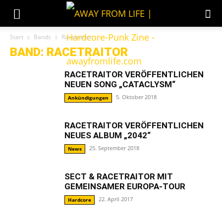
Start
Bands
Racetraitor
BAND: RACETRAITOR
RACETRAITOR VERÖFFENTLICHEN
NEUEN SONG „CATACLYSM“
5. Oktober 2018
Ankündigungen
RACETRAITOR VERÖFFENTLICHEN
NEUES ALBUM „2042“
25. September 2018
News
SECT & RACETRAITOR MIT
GEMEINSAMER EUROPA-TOUR
22. April 2017
Hardcore