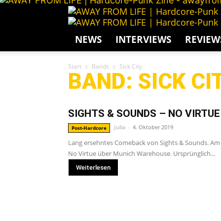
NEWS
INTERVIEWS
REVIEW
Start
Bands
Sick City
BAND: SICK CI
SIGHTS & SOUNDS – NO VIRTUE :
Julia
-
4. Oktober 2019
Post-Hardcore
Lang ersehntes Comeback von Sights & Sounds. Am 11
No Virtue über Munich Warehouse. Ursprünglich...
Weiterlesen