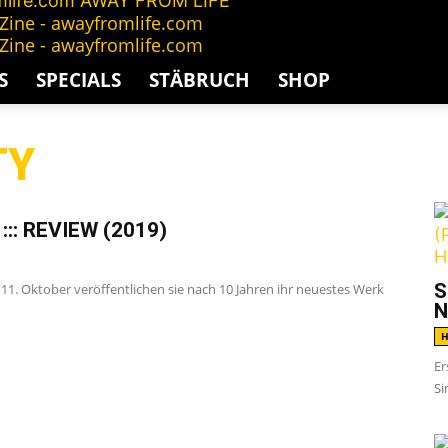
AWAY FROM LIFE
S
SPECIALS
STÄBRUCH
SHOP
TY
G
:: REVIEW (2019)
S
. Oktober veröffentlichen sie nach 10 Jahren ihr neuestes Werk
N
H
Er
Si