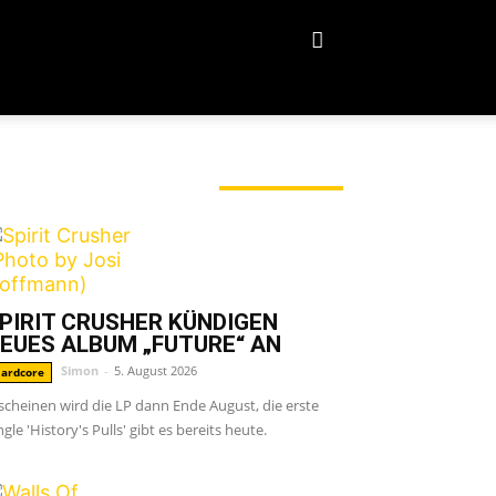
ERADE ANGESAGT
PIRIT CRUSHER KÜNDIGEN
EUES ALBUM „FUTURE“ AN
Simon
-
5. August 2026
ardcore
scheinen wird die LP dann Ende August, die erste
ngle 'History's Pulls' gibt es bereits heute.