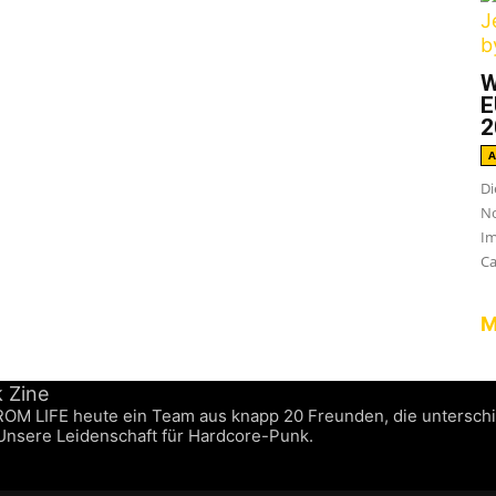
W
E
2
A
Di
No
Im
Ca
M
FROM LIFE heute ein Team aus knapp 20 Freunden, die untersch
 Unsere Leidenschaft für Hardcore-Punk.