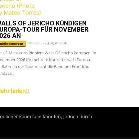
ALLS OF JERICHO KÜNDIGEN
UROPA-TOUR FÜR NOVEMBER
026 AN
SteveS
-
5. August 2026
nkündigungen
e US-Metalcore-Pioniere Walls Of Jericho kommen im
vember 2026 für mehrere Konzerte nach Europa.
 Rahmen der Tour macht die Band um Frontfrau
ndace...
ehr laden
iedlicher kaum sein könnten, jedoch durch