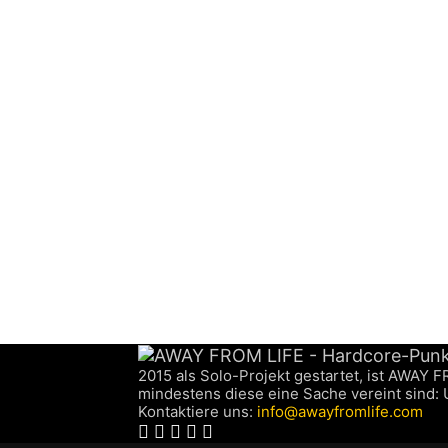
2015 als Solo-Projekt gestartet, ist AWAY 
mindestens diese eine Sache vereint sind:
Kontaktiere uns:
info@awayfromlife.com