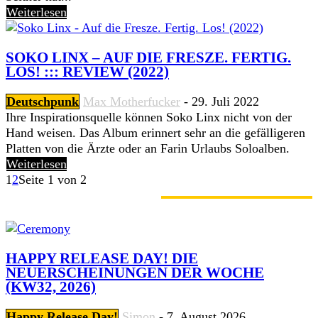
Weiterlesen
SOKO LINX – AUF DIE FRESZE. FERTIG.
LOS! ::: REVIEW (2022)
Deutschpunk
Max Motherfucker
-
29. Juli 2022
Ihre Inspirationsquelle können Soko Linx nicht von der
Hand weisen. Das Album erinnert sehr an die gefälligeren
Platten von die Ärzte oder an Farin Urlaubs Soloalben.
Weiterlesen
1
2
Seite 1 von 2
GERADE ANGESAGT
HAPPY RELEASE DAY! DIE
NEUERSCHEINUNGEN DER WOCHE
(KW32, 2026)
Happy Release Day!
Simon
-
7. August 2026