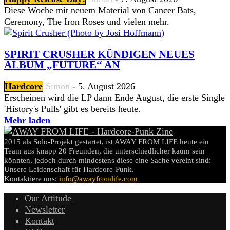
Diese Woche mit neuem Material von Cancer Bats,
Ceremony, The Iron Roses und vielen mehr.
SPIRIT CRUSHER KÜNDIGEN NEUES
ALBUM „FUTURE“ AN
Hardcore
Simon
-
5. August 2026
Erscheinen wird die LP dann Ende August, die erste Single
'History's Pulls' gibt es bereits heute.
Mehr laden
2015 als Solo-Projekt gestartet, ist AWAY FROM LIFE heute ein
Team aus knapp 20 Freunden, die unterschiedlicher kaum sein
könnten, jedoch durch mindestens diese eine Sache vereint sind:
Unsere Leidenschaft für Hardcore-Punk.
Kontaktiere uns:
info@awayfromlife.com
Our Attitude
Newsletter
Kontakt