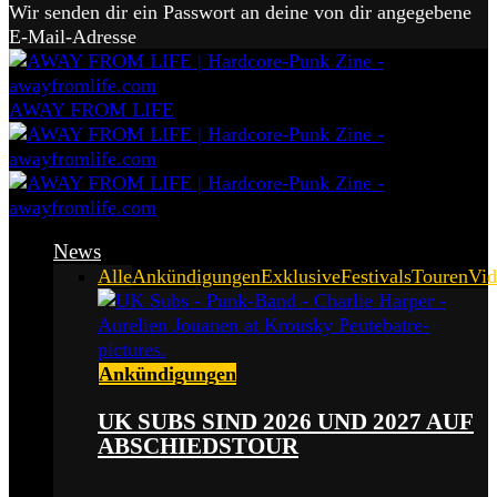
Wir senden dir ein Passwort an deine von dir angegebene
E-Mail-Adresse
AWAY FROM LIFE
News
Alle
Ankündigungen
Exklusive
Festivals
Touren
Vid
Ankündigungen
UK SUBS SIND 2026 UND 2027 AUF
ABSCHIEDSTOUR