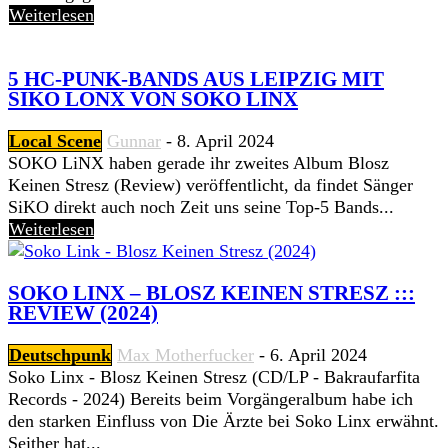
Weiterlesen
5 HC-PUNK-BANDS AUS LEIPZIG MIT
SIKO LONX VON SOKO LINX
Local Scene
Gunnar
-
8. April 2024
SOKO LiNX haben gerade ihr zweites Album Blosz
Keinen Stresz (Review) veröffentlicht, da findet Sänger
SiKO direkt auch noch Zeit uns seine Top-5 Bands...
Weiterlesen
SOKO LINX – BLOSZ KEINEN STRESZ :::
REVIEW (2024)
Deutschpunk
Max Motherfucker
-
6. April 2024
Soko Linx - Blosz Keinen Stresz (CD/LP - Bakraufarfita
Records - 2024) Bereits beim Vorgängeralbum habe ich
den starken Einfluss von Die Ärzte bei Soko Linx erwähnt.
Seither hat...