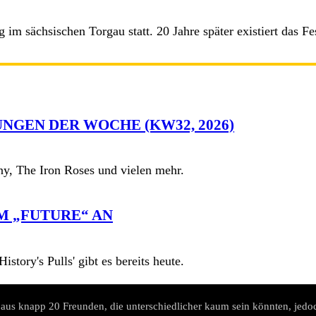
m sächsischen Torgau statt. 20 Jahre später existiert das Fe
NGEN DER WOCHE (KW32, 2026)
y, The Iron Roses und vielen mehr.
M „FUTURE“ AN
story's Pulls' gibt es bereits heute.
aus knapp 20 Freunden, die unterschiedlicher kaum sein könnten, jedoc