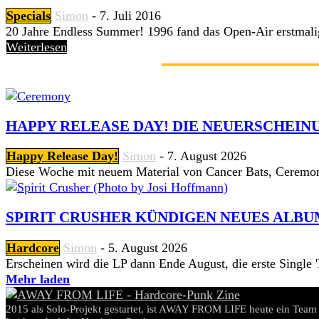
Specials
Simon
-
7. Juli 2016
20 Jahre Endless Summer! 1996 fand das Open-Air erstmalig i
Weiterlesen
GERADE ANGESAGT
HAPPY RELEASE DAY! DIE NEUERSCHEINU
Happy Release Day!
Simon
-
7. August 2026
Diese Woche mit neuem Material von Cancer Bats, Ceremon
SPIRIT CRUSHER KÜNDIGEN NEUES ALBU
Hardcore
Simon
-
5. August 2026
Erscheinen wird die LP dann Ende August, die erste Single 'Hi
Mehr laden
2015 als Solo-Projekt gestartet, ist AWAY FROM LIFE heute ein Team 