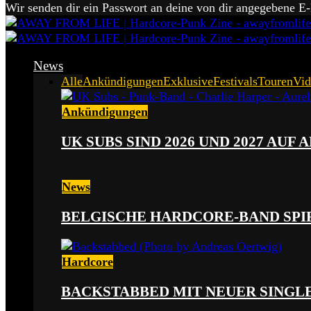
Wir senden dir ein Passwort an deine von dir angegebene E
News
Alle
Ankündigungen
Exklusive
Festivals
Touren
Vid
Ankündigungen
UK SUBS SIND 2026 UND 2027 AUF
News
BELGISCHE HARDCORE-BAND SPI
Hardcore
BACKSTABBED MIT NEUER SINGLE