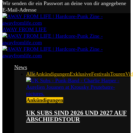
Wir senden dir ein Passwort an deine von dir angegebene
E-Mail-Adresse
AWAY FROM LIFE
News
Alle
Ankündigungen
Exklusive
Festivals
Touren
Vid
Ankündigungen
UK SUBS SIND 2026 UND 2027 AUF
ABSCHIEDSTOUR