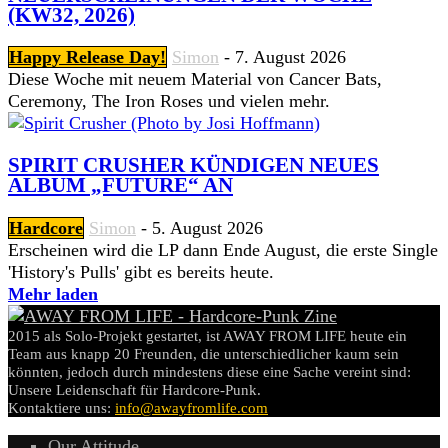
(KW32, 2026)
Happy Release Day!
Simon
-
7. August 2026
Diese Woche mit neuem Material von Cancer Bats,
Ceremony, The Iron Roses und vielen mehr.
SPIRIT CRUSHER KÜNDIGEN NEUES
ALBUM „FUTURE“ AN
Hardcore
Simon
-
5. August 2026
Erscheinen wird die LP dann Ende August, die erste Single
'History's Pulls' gibt es bereits heute.
Mehr laden
2015 als Solo-Projekt gestartet, ist AWAY FROM LIFE heute ein
Team aus knapp 20 Freunden, die unterschiedlicher kaum sein
könnten, jedoch durch mindestens diese eine Sache vereint sind:
Unsere Leidenschaft für Hardcore-Punk.
Kontaktiere uns:
info@awayfromlife.com
Our Attitude