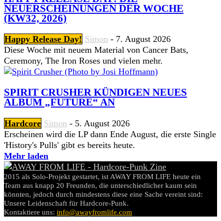
NEUERSCHEINUNGEN DER WOCHE
(KW32, 2026)
Happy Release Day!
Simon
-
7. August 2026
Diese Woche mit neuem Material von Cancer Bats,
Ceremony, The Iron Roses und vielen mehr.
SPIRIT CRUSHER KÜNDIGEN NEUES
ALBUM „FUTURE“ AN
Hardcore
Simon
-
5. August 2026
Erscheinen wird die LP dann Ende August, die erste Single
'History's Pulls' gibt es bereits heute.
Mehr laden
2015 als Solo-Projekt gestartet, ist AWAY FROM LIFE heute ein
Team aus knapp 20 Freunden, die unterschiedlicher kaum sein
könnten, jedoch durch mindestens diese eine Sache vereint sind:
Unsere Leidenschaft für Hardcore-Punk.
Kontaktiere uns:
info@awayfromlife.com