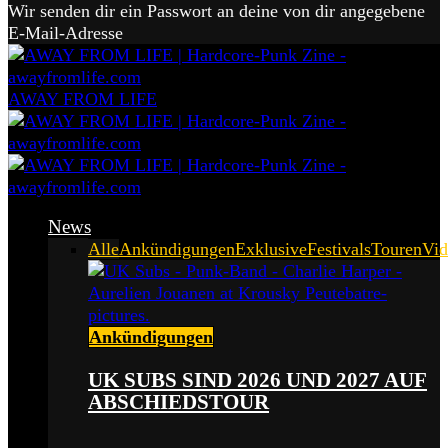
Wir senden dir ein Passwort an deine von dir angegebene
E-Mail-Adresse
AWAY FROM LIFE
News
Alle
Ankündigungen
Exklusive
Festivals
Touren
Vid
Ankündigungen
UK SUBS SIND 2026 UND 2027 AUF
ABSCHIEDSTOUR