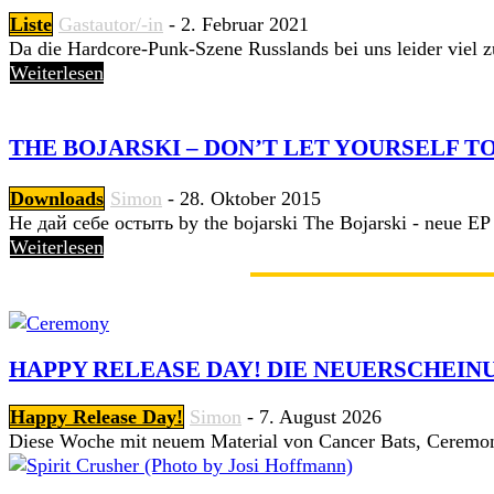
Liste
Gastautor/-in
-
2. Februar 2021
Da die Hardcore-Punk-Szene Russlands bei uns leider viel zu
Weiterlesen
THE BOJARSKI – DON’T LET YOURSELF TO
Downloads
Simon
-
28. Oktober 2015
Не дай себе остыть by the bojarski The Bojarski - neue EP 
Weiterlesen
GERADE ANGESAGT
HAPPY RELEASE DAY! DIE NEUERSCHEINU
Happy Release Day!
Simon
-
7. August 2026
Diese Woche mit neuem Material von Cancer Bats, Ceremon