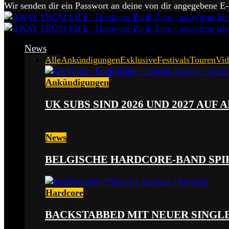
Wir senden dir ein Passwort an deine von dir angegebene E
News
Alle
Ankündigungen
Exklusive
Festivals
Touren
Vid
Ankündigungen
UK SUBS SIND 2026 UND 2027 AUF
News
BELGISCHE HARDCORE-BAND SPI
Hardcore
BACKSTABBED MIT NEUER SINGLE