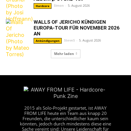
Simon
-
5. August 2026
Hardcore
WALLS OF JERICHO KÜNDIGEN
EUROPA-TOUR FÜR NOVEMBER 2026
AN
SteveS
-
5. August 2026
Ankündigungen
Mehr laden
2015 als Solo-Projekt gestartet, ist AWAY
FROM LIFE heute ein Team aus knapp 20
Freunden, die unterschiedlicher kaum sein
könnten, jedoch durch mindestens diese eine
Sache vereint sind: Unsere Leidenschaft für