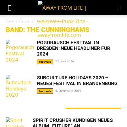
Start
Bands
The Cunninghams
BAND: THE CUNNINGHAMS
POGORAUSCH FESTIVAL IN
DRESDEN: NEUE HEADLINER FÜR
2024
12. Juni 2024
Festivals
SUBCULTURE HOLIDAYS 2020 –
NEUES FESTIVAL IN BRANDENBURG
5. Dezember 2019
Festivals
GERADE ANGESAGT
SPIRIT CRUSHER KÜNDIGEN NEUES
ALBUM „FUTURE“ AN