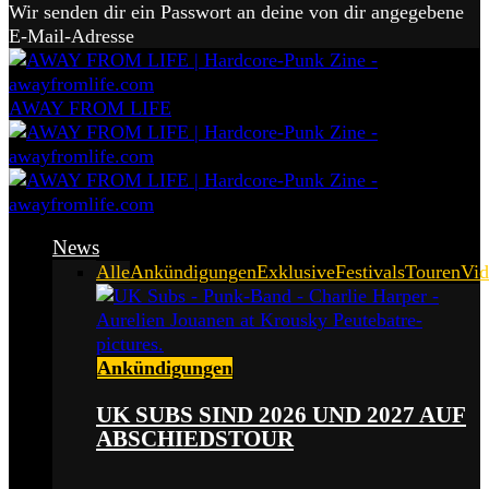
Wir senden dir ein Passwort an deine von dir angegebene
E-Mail-Adresse
AWAY FROM LIFE
News
Alle
Ankündigungen
Exklusive
Festivals
Touren
Vid
Ankündigungen
UK SUBS SIND 2026 UND 2027 AUF
ABSCHIEDSTOUR