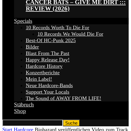
CANCER BATS – GIVE ME DIRT :::
REVIEW (2026)
Specials
10 Records Worth To Die For
10 Records We Would Die For
Best-Of HC-Punk 2025
Bilder
Blast From The Past
Happy Release Day!
Hardcore History
Konzertberichte
Mein Label!
Neue Hardcore-Bands
Support Your Locals
The Sound of AWAY FROM LIFE!
Stäbruch
Shop
Start
Hardcore
Biohazard veröffentlichen Video zum Track