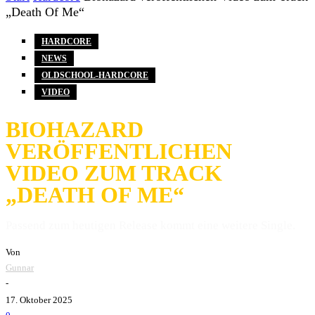
„Death Of Me“
HARDCORE
NEWS
OLDSCHOOL-HARDCORE
VIDEO
BIOHAZARD
VERÖFFENTLICHEN
VIDEO ZUM TRACK
„DEATH OF ME“
Passend zum heutigen Release kommt eine weitere Single.
Von
Gunnar
-
17. Oktober 2025