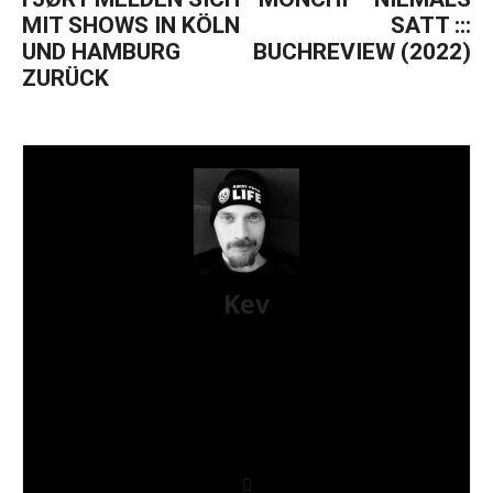
MIT SHOWS IN KÖLN
SATT :::
UND HAMBURG
BUCHREVIEW (2022)
ZURÜCK
Kev
Ahoi. Ich bin Kev und seit 2022 bei dem Haufen
hier dabei. Obwohl ich überhaupt keine Ahnung
von Musik habe, schreibe ich ab und an mal eine
Review, die ich dann aber immer zu spät abgebe...
Punk und so *hust* Ich höre meist Hardcore und
Punk, aber auch Oi, Ska und ein wenig Metal-Gelöt
sind dabei.