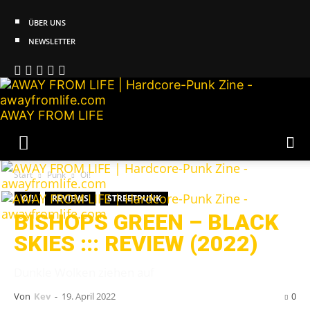
ÜBER UNS
NEWSLETTER
AWAY FROM LIFE
Start
Punk
Oi!
OI!
REVIEWS
STREETPUNK
BISHOPS GREEN – BLACK
SKIES ::: REVIEW (2022)
Dunkle Wolken ziehen auf
Von
Kev
-
19. April 2022
0