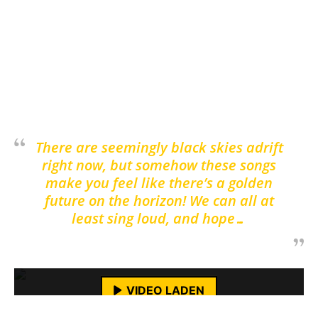
empfehlen und der Song
Empty Streets
wird
sicherlich auch den Weg in meine Playlist
finden.
Black Skies
erscheint am
20. Mai
2022
über
Pirate Press Records
.
There are seemingly black skies adrift
right now, but somehow these songs
make you feel like there’s a golden
future on the horizon! We can all at
least sing loud, and hope…
Mit dem Laden des Videos akzeptierst du die
Datenschutzerklärung von YouTube.
Mehr erfahren
VIDEO LADEN