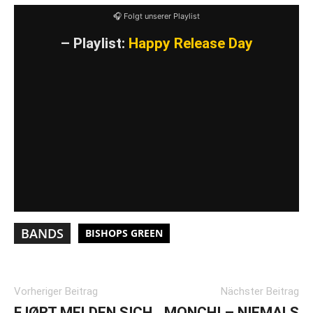
YouTube-Inhalte immer entsperren
🎧 Folgt unserer Playlist
– Playlist:
Happy Release Day
BANDS
BISHOPS GREEN
Vorheriger Beitrag
Nächster Beitrag
FJØRT MELDEN SICH
MONCHI – NIEMALS