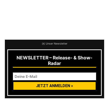
von 2015 zum Besten geben konnten. Im
Vergleich zu den beiden Vorgängern hat sich
die Produktion des Albums aber noch einmal
deutlich verbessert. Klingt alles schön stimmig
abgemischt.
✉️ Unser Newsletter
NEWSLETTER – Release- & Show-
Radar
Alles in Allem ist das Teil auf jeden Fall sehr zu