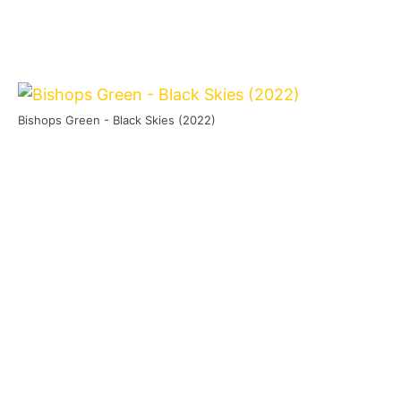
Bishops Green - Black Skies (2022)
Es kann zuweilen recht lustig sein, wenn man
eine Review zu einem Album schreiben möchte
und das Material digital zugesendet wird.“
Warum lustig…“, fragt ihr?
Manchmal wird gleich eine Art von
Selbstbeschreibung mit geschickt und eben
diese hinterlässt mich dann doch gelegentlich
mit fragenden Blicken vor dem Bildschirm. Aber
ich schweife ab. Kommen wir nun also zu
Black