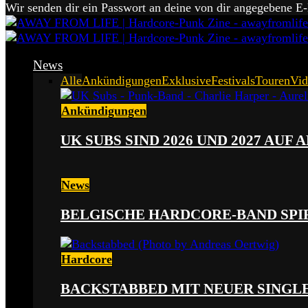
Wir senden dir ein Passwort an deine von dir angegebene E
News
Alle
Ankündigungen
Exklusive
Festivals
Touren
Vid
Ankündigungen
UK SUBS SIND 2026 UND 2027 AUF
News
BELGISCHE HARDCORE-BAND SPI
Hardcore
BACKSTABBED MIT NEUER SINGLE