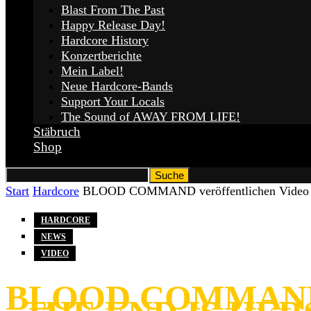
Blast From The Past
Happy Release Day!
Hardcore History
Konzertberichte
Mein Label!
Neue Hardcore-Bands
Support Your Locals
The Sound of AWAY FROM LIFE!
Stäbruch
Shop
Start
Hardcore
BLOOD COMMAND veröffentlichen Video z
HARDCORE
NEWS
VIDEO
BLOOD COMMAND