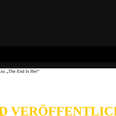
u „The End Is Her“
 VERÖFFENTLICH