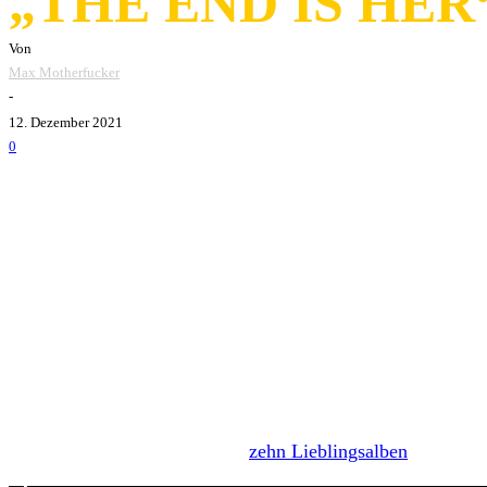
„THE END IS HER
Von
Max Motherfucker
-
12. Dezember 2021
0
Mit d
Blood Command
Blood Command
aus Bergen, Norwegen, veröffentlichen d
Sängerin Nikki lebt eigentlich in Australien, ist aktuell 
Neulich hat Nikki bereits ihre
zehn Lieblingsalben
hier vorge