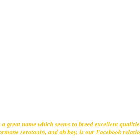
 brandneuen Song kredenzten, gibt es mit Sarah nun einen w
’s a great name which seems to breed excellent qualitie
hormone serotonin, and oh boy, is our Facebook relatio