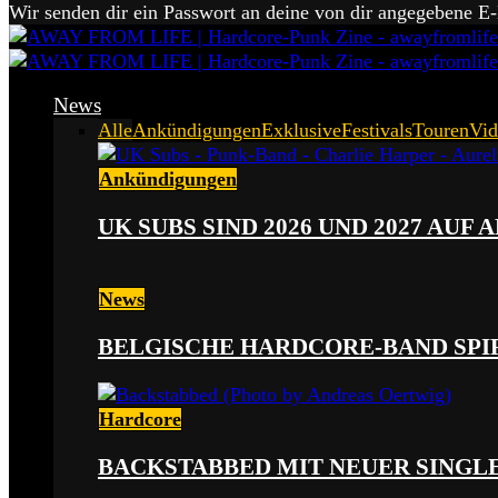
Wir senden dir ein Passwort an deine von dir angegebene E
News
Alle
Ankündigungen
Exklusive
Festivals
Touren
Vid
Ankündigungen
UK SUBS SIND 2026 UND 2027 AUF
News
BELGISCHE HARDCORE-BAND SPI
Hardcore
BACKSTABBED MIT NEUER SINGLE