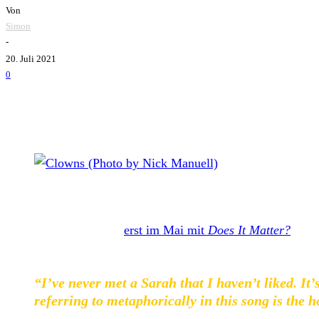
Von
Simon
-
20. Juli 2021
0
Clowns (Photo by Nick Manuell)
Nachdem
Clowns
uns
erst im Mai mit
Does It Matter?
einen
könnt. Sänger Stevie Williams zur Single:
“I’ve never met a Sarah that I haven’t liked. It
referring to metaphorically in this song is the 