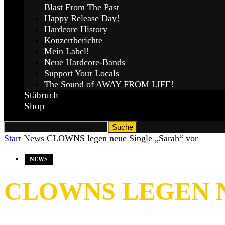
Blast From The Past
Happy Release Day!
Hardcore History
Konzertberichte
Mein Label!
Neue Hardcore-Bands
Support Your Locals
The Sound of AWAY FROM LIFE!
Stäbruch
Shop
Start
News
CLOWNS legen neue Single „Sarah“ vor
NEWS
CLOWNS LEGEN N
"I’ve never met a Sarah that I haven’t liked."