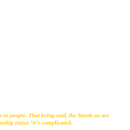
eiteren neuen Output, den ihr am Ende des Beitrags hören
s in people. That being said, the Sarah we are
nship status ‘it’s complicated.