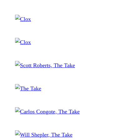
1
von 35
Clox
Clox
Scott Roberts, The Take
The Take
Carlos Congote, The Take