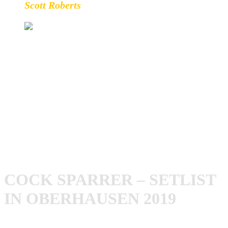
Scott Roberts
Scott Roberts, The Take
Als Cock Sparrer die Bühne betraten gab es kein Halten
mehr. Das Publikum sang von Beginn an jeden Song
lautstark mit. Cock Sparrer hatten sichtlich Spaß und
lieferten durchgängig eine unbeschreibliche Show ab!
Dafür wurden sie gefeiert!
Hier die Set-List des Abends:
COCK SPARRER – SETLIST
IN OBERHAUSEN 2019
Riot Squad