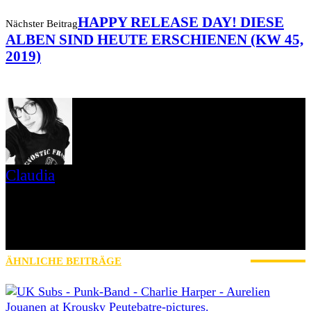
HAPPY RELEASE DAY! DIESE
Nächster Beitrag
ALBEN SIND HEUTE ERSCHIENEN (KW 45,
2019)
Claudia
Hi, ich bin´s Claudia. "Punk and Hardcore are always in my Heart!"
Ich liebe es Konzerte zu besuchen. Dort findet ihr mich meist direkt
vor der Bühne bewaffnet mit meiner Kamera. Das Fotografieren ist
zu meiner Leidenschaft geworden - so bin ich bei AWAY FROM
LIFE gelandet und seit 2019 dabei!
ÄHNLICHE BEITRÄGE
MEHR VOM AUTOR