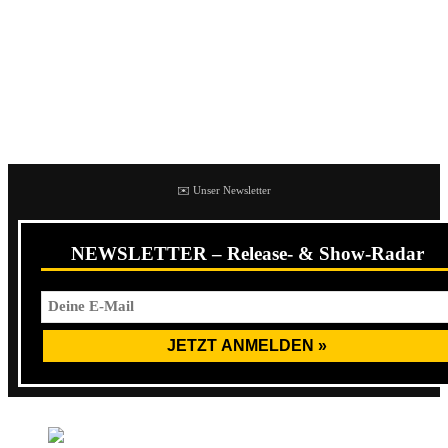
Clox
Als Clox den Auftakt machte, war die Halle noch recht
leer. Sie lieferten jedoch die passende Musik für die ersten
Biere und stimmten so auf den Abend ein.
✉️ Unser Newsletter
NEWSLETTER – Release- & Show-Radar