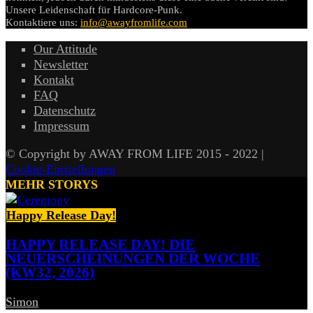
Unsere Leidenschaft für Hardcore-Punk.
Kontaktiere uns:
info@awayfromlife.com
Our Attitude
Newsletter
Kontakt
FAQ
Datenschutz
Impressum
© Copyright by AWAY FROM LIFE 2015 - 2022 |
Cookie-Einstellungen
MEHR STORYS
Happy Release Day!
HAPPY RELEASE DAY! DIE
NEUERSCHEINUNGEN DER WOCHE
(KW32, 2026)
Simon
-
7. August 2026