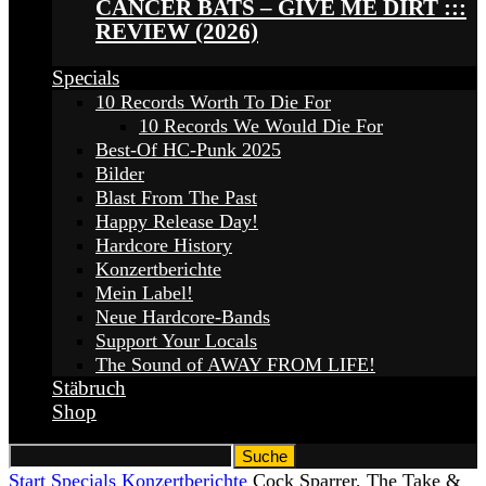
CANCER BATS – GIVE ME DIRT :::
REVIEW (2026)
Specials
10 Records Worth To Die For
10 Records We Would Die For
Best-Of HC-Punk 2025
Bilder
Blast From The Past
Happy Release Day!
Hardcore History
Konzertberichte
Mein Label!
Neue Hardcore-Bands
Support Your Locals
The Sound of AWAY FROM LIFE!
Stäbruch
Shop
Start
Specials
Konzertberichte
Cock Sparrer, The Take &