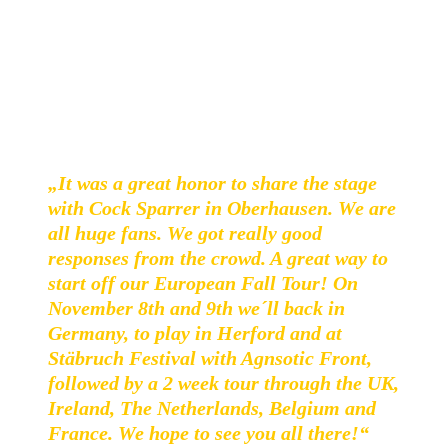
Neben meinen Lieblingssongs
Elitist
und
Place The
Blame
lieferten sie mit
Crucified
noch einen Song von
Agnostic Front. The Take hat mich überzeugt und ich freue
mich, sie gemeinsam mit Agnostic Front auf dem Stäbruch
Festival sehen zu können!
„It was a great honor to share the stage
with Cock Sparrer in Oberhausen. We are
all huge fans. We got really good
responses from the crowd. A great way to
start off our European Fall Tour! On
November 8th and 9th we´ll back in
Germany, to play in Herford and at
Stäbruch Festival with Agnsotic Front,
followed by a 2 week tour through the UK,
Ireland, The Netherlands, Belgium and
France. We hope to see you all there!“