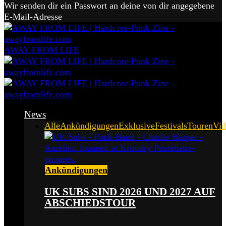
Wir senden dir ein Passwort an deine von dir angegebene
E-Mail-Adresse
AWAY FROM LIFE
News
Alle
Ankündigungen
Exklusive
Festivals
Touren
Vid
Ankündigungen
UK SUBS SIND 2026 UND 2027 AUF
ABSCHIEDSTOUR