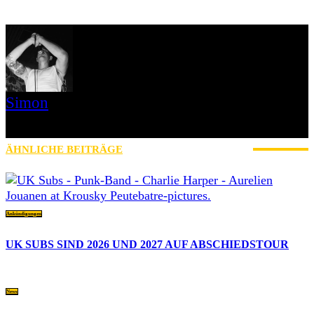
Simon
» Thin Ice » Das Gelbe vom Oi! » Stäbruch Fest » Gimme Some
Action Shows
ÄHNLICHE BEITRÄGE
MEHR VOM AUTOR
Ankündigungen
UK SUBS SIND 2026 UND 2027 AUF ABSCHIEDSTOUR
News