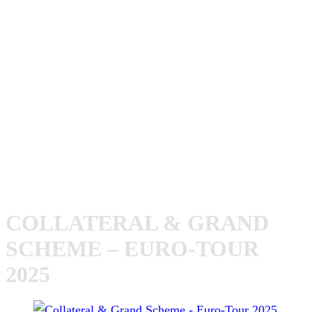
Die beiden US-Hardcore-Band
Grand Scheme
und
Collateral
spielen im März ihre erste Europa-Tour. Mit
Berlin, Darmstadt und Köln stehen bei dieser auch drei
Shows bei uns an.
Hier der Tour-Flyer mit allen Terminen:
COLLATERAL & GRAND
SCHEME – EURO-TOUR
2025