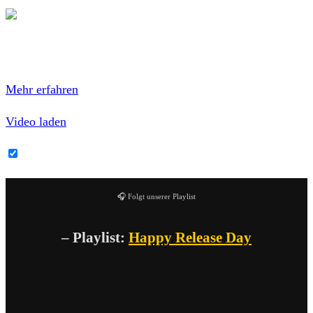
Mit dem Laden des Videos akzeptierst du die
Datenschutzerklärung von YouTube.
Mehr erfahren
Video laden
YouTube-Inhalte immer entsperren
🎧 Folgt unserer Playlist
– Playlist:
Happy Release Day