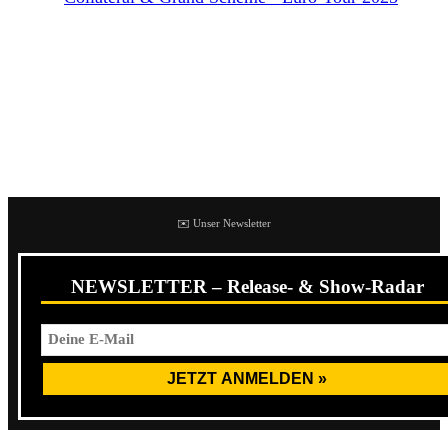
Collateral & Grand Scheme – Euro-Tour 2025
Collateral ließen im vergangenen Jahr ihrem Demo (2023)
eine erste EP mit dem Titel
We Still Know
folgen. Grand
Scheme veröffentlichte 2023 ihre erste EP namens
Numbers Game
.
✉️ Unser Newsletter
NEWSLETTER – Release- & Show-Radar