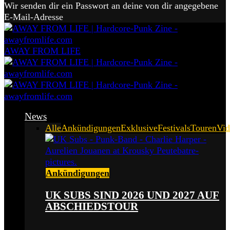
Wir senden dir ein Passwort an deine von dir angegebene
E-Mail-Adresse
AWAY FROM LIFE
News
Alle
Ankündigungen
Exklusive
Festivals
Touren
Vid
Ankündigungen
UK SUBS SIND 2026 UND 2027 AUF
ABSCHIEDSTOUR