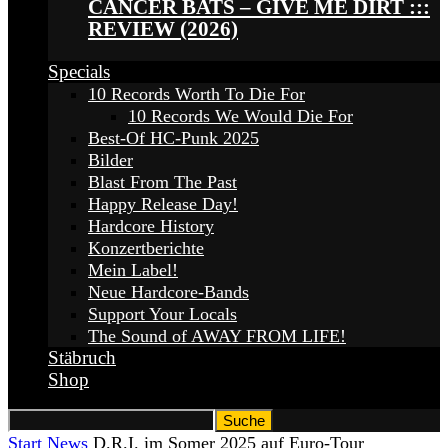
CANCER BATS – GIVE ME DIRT :::
REVIEW (2026)
Specials
10 Records Worth To Die For
10 Records We Would Die For
Best-Of HC-Punk 2025
Bilder
Blast From The Past
Happy Release Day!
Hardcore History
Konzertberichte
Mein Label!
Neue Hardcore-Bands
Support Your Locals
The Sound of AWAY FROM LIFE!
Stäbruch
Shop
Start
News
D.R.I. im Somer 2025 auf Euro-Tour