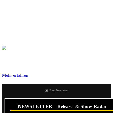
Die Band hat sich 1982 noch als US-DRI im texanischen
Houston gegründet. Vor allem der charakteristische Sound
von D.R.I., welcher sich irgendwo zwischen Hardcore und
Metal befindet, brachte die Band schon früh zu großer
Popularität. Wegweisend hierfür war die 1987 erschienene
Platte
Crossover.
Mit dem Laden des Videos akzeptierst du die
Datenschutzerklärung von YouTube.
Mehr erfahren
✉️ Unser Newsletter
NEWSLETTER – Release- & Show-Radar