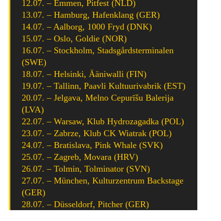
12.07. – Emmen, Pitfest (NLD)
13.07. – Hamburg, Hafenklang (GER)
14.07. – Aalborg, 1000 Fryd (DNK)
15.07. – Oslo, Goldie (NOR)
16.07. – Stockholm, Stadsgårdsterminalen
(SWE)
18.07. – Helsinki, Ääniwalli (FIN)
19.07. – Tallinn, Paavli Kultuurivabrik (EST)
20.07. – Jelgava, Melno Cepurīšu Balerija
(LVA)
22.07. – Warsaw, Klub Hydrozagadka (POL)
23.07. – Zabrze, Klub CK Wiatrak (POL)
24.07. – Bratislava, Pink Whale (SVK)
25.07. – Zagreb, Movara (HRV)
26.07. – Tolmin, Tolminator (SVN)
27.07. – München, Kulturzentrum Backstage
(GER)
28.07. – Düsseldorf, Pitcher (GER)