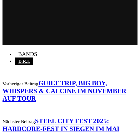
BANDS
D.R.I.
GUILT TRIP, BIG BOY,
Vorheriger Beitrag
WHISPERS & CALCINE IM NOVEMBER
AUF TOUR
STEEL CITY FEST 2025:
Nächster Beitrag
HARDCORE-FEST IN SIEGEN IM MAI