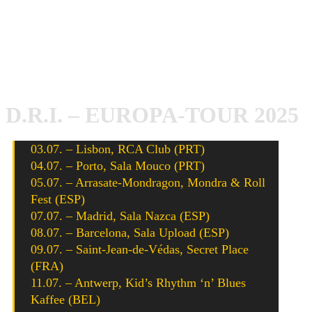
D.R.I. - Photo by Jana Perry
Für
D.R.I.
geht es ab Ende Juli auf Europa-Tour, bei der
zu Tourbeginn auch einige Shows bei uns anstehen. Hier
die Tour-Termine:
D.R.I. – EUROPA-TOUR 2025
03.07. – Lisbon, RCA Club (PRT)
04.07. – Porto, Sala Mouco (PRT)
05.07. – Arrasate-Mondragon, Mondra & Roll
Fest (ESP)
07.07. – Madrid, Sala Nazca (ESP)
08.07. – Barcelona, Sala Upload (ESP)
09.07. – Saint-Jean-de-Védas, Secret Place
(FRA)
11.07. – Antwerp, Kid’s Rhythm ‘n’ Blues
Kaffee (BEL)