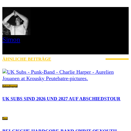
Simon
» Thin Ice » Das Gelbe vom Oi! » Stäbruch Fest » Gimme Some
Action Shows
ÄHNLICHE BEITRÄGE
MEHR VOM AUTOR
Ankündigungen
UK SUBS SIND 2026 UND 2027 AUF ABSCHIEDSTOUR
News