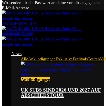
Wir senden dir ein Passwort an deine von dir angegebene
E-Mail-Adresse
AWAY FROM LIFE
News
Alle
Ankündigungen
Exklusive
Festivals
Touren
Vid
Ankündigungen
UK SUBS SIND 2026 UND 2027 AUF
ABSCHIEDSTOUR