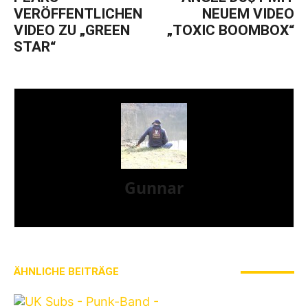
VERÖFFENTLICHEN
NEUEM VIDEO
VIDEO ZU „GREEN
„TOXIC BOOMBOX“
STAR“
Gunnar
I LIVE ON A BIG ROCK - CALLED PUNK-ROCK
ÄHNLICHE BEITRÄGE
MEHR VOM AUTOR