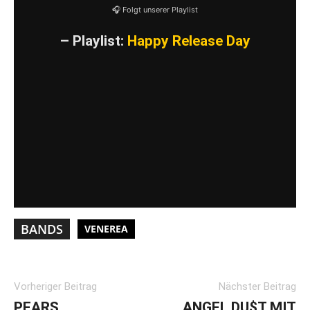
🎧 Folgt unserer Playlist
– Playlist:
Happy Release Day
VIDEO LADEN
YouTube-Inhalte immer entsperren
BANDS
VENEREA
Vorheriger Beitrag
Nächster Beitrag
PEARS
ANGEL DU$T MIT