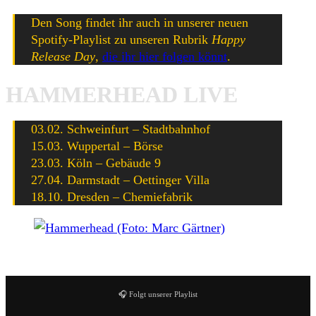
Den Song findet ihr auch in unserer neuen
Spotify-Playlist zu unseren Rubrik
Happy
Release Day
,
die ihr hier folgen könnt
.
HAMMERHEAD LIVE
03.02. Schweinfurt – Stadtbahnhof
15.03. Wuppertal – Börse
23.03. Köln – Gebäude 9
27.04. Darmstadt – Oettinger Villa
18.10. Dresden – Chemiefabrik
Hammerhead (Photo by Marc Gärtner)
🎧 Folgt unserer Playlist