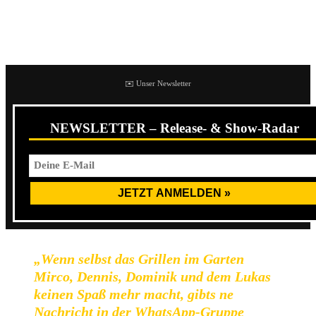
Goat Records
erscheinen.
Die Band selbst zur neuen Single:
✉️ Unser Newsletter
NEWSLETTER – Release- & Show-Radar
„Wenn selbst das Grillen im Garten
Mirco, Dennis, Dominik und dem Lukas
keinen Spaß mehr macht, gibts ne
Nachricht in der WhatsApp-Gruppe