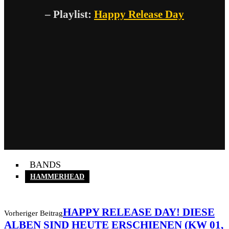
– Playlist:
Happy Release Day
BANDS
HAMMERHEAD
HAPPY RELEASE DAY! DIESE
Vorheriger Beitrag
ALBEN SIND HEUTE ERSCHIENEN (KW 01,