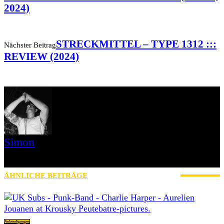
2024)
STRECKMITTEL – TYPE 1312 :::
Nächster Beitrag
REVIEW (2024)
Simon
» Thin Ice » Das Gelbe vom Oi! » Stäbruch Fest » Gimme Some
Action Shows
ÄHNLICHE BEITRÄGE
MEHR VOM AUTOR
Ankündigungen