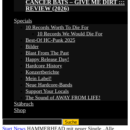
CANCER BATS – GIVE ME DIRT :::
REVIEW (2026)
Specials
10 Records Worth To Die For
10 Records We Would Die For
Best-Of HC-Punk 2025
Bilder
Blast From The Past
Happy Release Day!
Hardcore History
Konzertberichte
Mein Label!
Neue Hardcore-Bands
Support Your Locals
The Sound of AWAY FROM LIFE!
Stäbruch
Shop
Start
News
HAMMERHEAD mit neuer Single „Alle