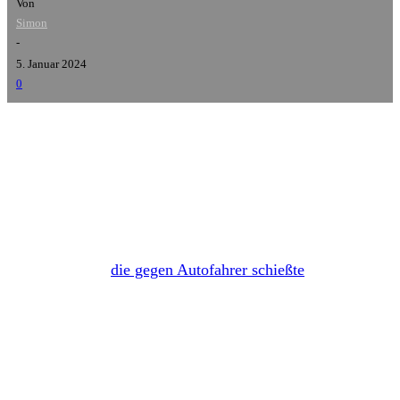
Von
Simon
-
5. Januar 2024
0
Hammerhead
werden am 26. Januar 2024 ihr erstes
Album seit 26 Jahren veröffentlichen. Nachdem die Kult-
Band bereits mit Ankündigung eine erste Single
veröffentlichte,
die gegen Autofahrer schießte
, gibt es mit
Alle pissen gegen den Dom
nun den zweiten Vorabsong,
den ihr am Ende des Beitrags hören könnt.
Der neue Longplayer wir den Titel
Nachdenken über
Deutschland
tragen und 14 Songs enthalten, die über
Holy