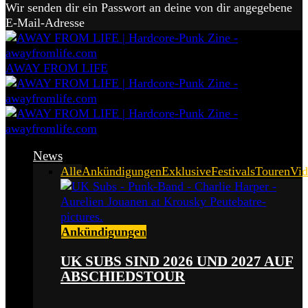
Wir senden dir ein Passwort an deine von dir angegebene
E-Mail-Adresse
AWAY FROM LIFE
News
Alle
Ankündigungen
Exklusive
Festivals
Touren
Vid
Ankündigungen
UK SUBS SIND 2026 UND 2027 AUF
ABSCHIEDSTOUR