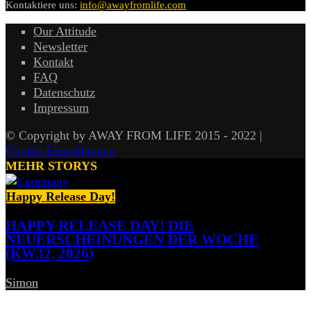
Kontaktiere uns:
info@awayfromlife.com
Our Attitude
Newsletter
Kontakt
FAQ
Datenschutz
Impressum
© Copyright by AWAY FROM LIFE 2015 - 2022 |
Cookie-Einstellungen
MEHR STORYS
Happy Release Day!
HAPPY RELEASE DAY! DIE
NEUERSCHEINUNGEN DER WOCHE
(KW32, 2026)
Simon
-
7. August 2026