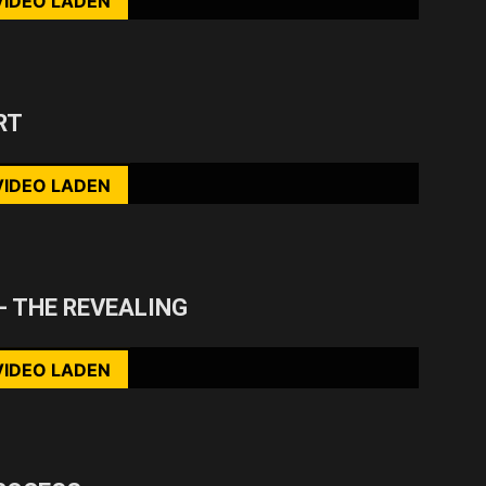
VIDEO LADEN
nhalte immer entsperren
rst du die Datenschutzerklärung von YouTube.
RT
ehr erfahren
VIDEO LADEN
nhalte immer entsperren
rst du die Datenschutzerklärung von YouTube.
 THE REVEALING
ehr erfahren
VIDEO LADEN
nhalte immer entsperren
rst du die Datenschutzerklärung von YouTube.