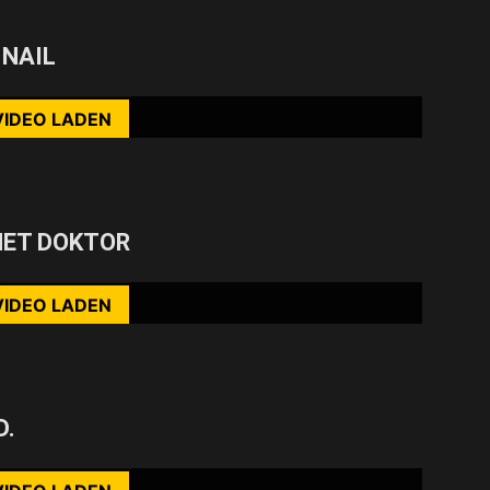
rst du die Datenschutzerklärung von YouTube.
 NAIL
ehr erfahren
VIDEO LADEN
nhalte immer entsperren
rst du die Datenschutzerklärung von YouTube.
NET DOKTOR
ehr erfahren
VIDEO LADEN
nhalte immer entsperren
rst du die Datenschutzerklärung von YouTube.
D.
ehr erfahren