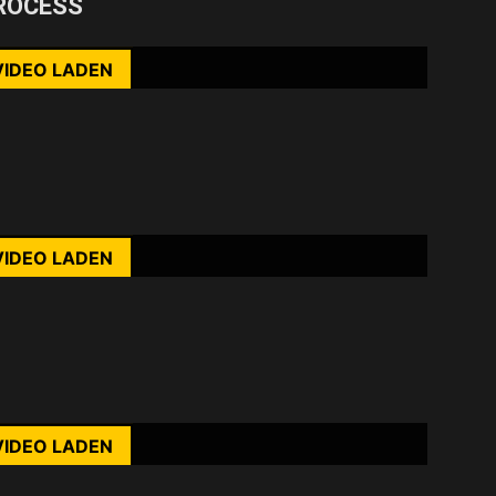
ROCESS
ehr erfahren
VIDEO LADEN
nhalte immer entsperren
rst du die Datenschutzerklärung von YouTube.
ehr erfahren
VIDEO LADEN
nhalte immer entsperren
rst du die Datenschutzerklärung von YouTube.
ehr erfahren
VIDEO LADEN