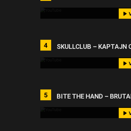
M
YouTube-I
Mit dem Laden des Videos akzeptie
4
SKULLCLUB – KAPTAJN 
M
YouTube-I
Mit dem Laden des Videos akzeptie
5
BITE THE HAND – BRUTA
M
YouTube-I