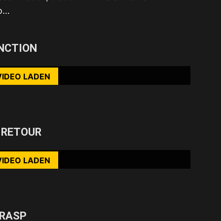
o…
rst du die Datenschutzerklärung von YouTube.
NCTION
ehr erfahren
VIDEO LADEN
nhalte immer entsperren
rst du die Datenschutzerklärung von YouTube.
 RETOUR
ehr erfahren
VIDEO LADEN
nhalte immer entsperren
rst du die Datenschutzerklärung von YouTube.
GRASP