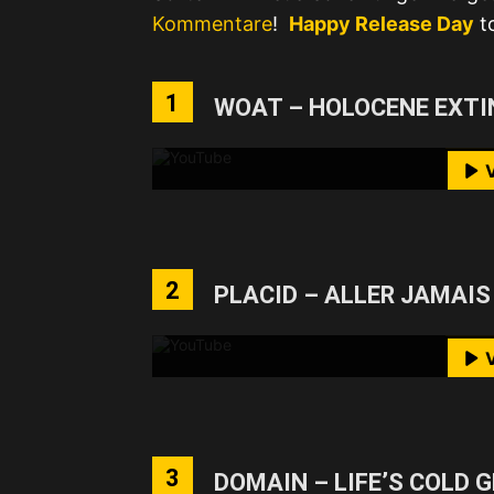
Kommentare
!
Happy Release Day
t
Mit dem Laden des Videos akzeptie
1
WOAT – HOLOCENE EXTI
M
YouTube-I
Mit dem Laden des Videos akzeptie
2
PLACID – ALLER JAMAIS
M
YouTube-I
Mit dem Laden des Videos akzeptie
3
DOMAIN – LIFE’S COLD 