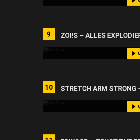
YouTube-I
Mit dem Laden des Videos akzeptie
9
ZOI!S – ALLES EXPLODIE
M
YouTube-I
Mit dem Laden des Videos akzeptie
10
STRETCH ARM STRONG –
M
YouTube-I
Mit dem Laden des Videos akzeptie