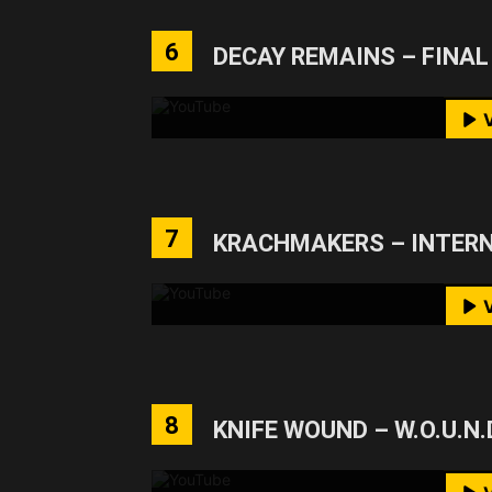
Mit dem Laden des Videos akzeptie
6
DECAY REMAINS – FINAL
M
YouTube-I
Mit dem Laden des Videos akzeptie
7
KRACHMAKERS – INTER
M
YouTube-I
Mit dem Laden des Videos akzeptie
8
KNIFE WOUND – W.O.U.N.
M