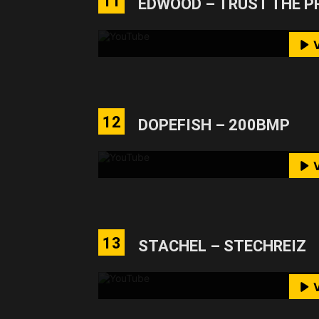
11
EDWOOD – TRUST THE P
M
YouTube-I
Mit dem Laden des Videos akzeptie
12
DOPEFISH – 200BMP
M
YouTube-I
Mit dem Laden des Videos akzeptie
13
STACHEL – STECHREIZ
M