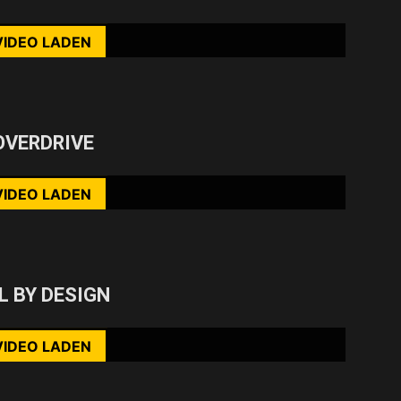
ehr erfahren
VIDEO LADEN
nhalte immer entsperren
rst du die Datenschutzerklärung von YouTube.
OVERDRIVE
ehr erfahren
VIDEO LADEN
nhalte immer entsperren
rst du die Datenschutzerklärung von YouTube.
L BY DESIGN
ehr erfahren
VIDEO LADEN
nhalte immer entsperren