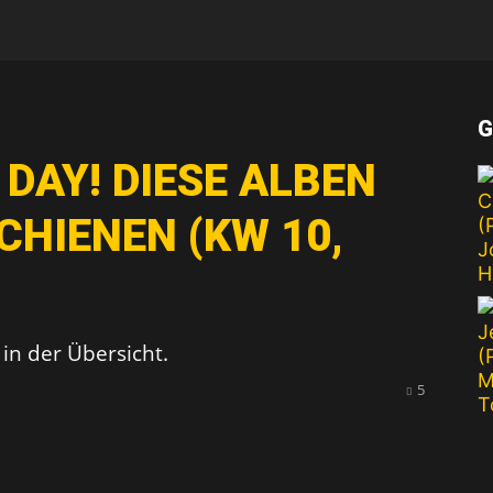
FROM
G
DAY! DIESE ALBEN
LIFE
CHIENEN (KW 10,
n der Übersicht.
5