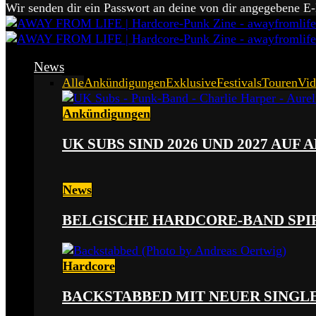
Wir senden dir ein Passwort an deine von dir angegebene E
News
Alle
Ankündigungen
Exklusive
Festivals
Touren
Vid
Ankündigungen
UK SUBS SIND 2026 UND 2027 AUF
News
BELGISCHE HARDCORE-BAND SPI
Hardcore
BACKSTABBED MIT NEUER SINGLE