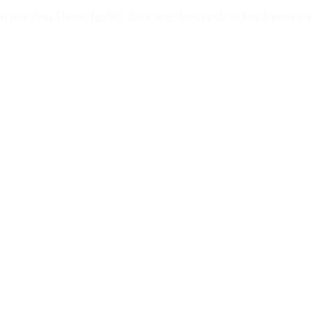
en aus dem Hause Ignite, die einige von euch sicher freuen w
d nicht mehr alles Friede, Freude, Eierkuchen war und doch 
November 2019, dass er mit
Ignite
nur noch die bereits gebu