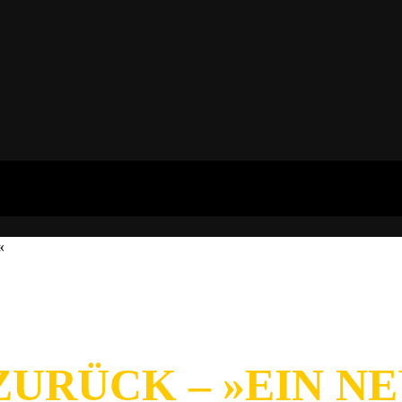
«
ZURÜCK – »EIN NE