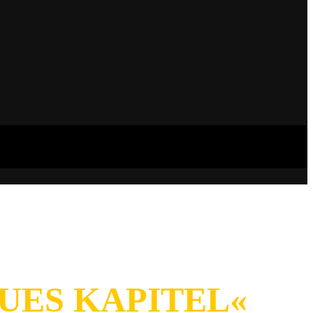
UES KAPITEL«