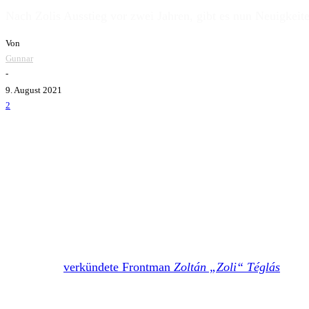
Nach Zolis Ausstieg vor zwei Jahren, gibt es nun Neuigkeit
Von
Gunnar
-
9. August 2021
2
Ignite_2021
Live war es schon länger zu spüren, dass innerhalb der Ban
Doch dann
verkündete Frontman
Zoltán „Zoli“ Téglás
, im 
über 25 Jahren, verlassen werde.