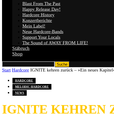
Blast From The Past
Happy Release Day!
Hardcore History
Konzertberichte
Mein Label!
Neue Hardcore-Bands
Support Your Locals
The Sound of AWAY FROM LIFE!
Stäbruch
Shop
Start
Hardcore
IGNITE kehren zurück – »Ein neues Kapitel
HARDCORE
MELODIC HARDCORE
NEWS
IGNITE KEHREN 