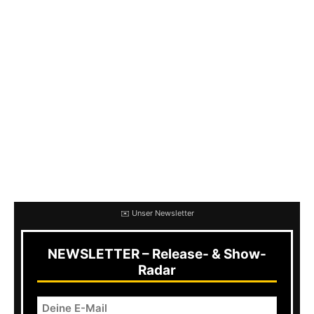
auf Tour. Kein Ende in Sicht und heute zum
ersten Mal in St Wendel! Forest Pooky ist einer
der wenigen Solomusiker, die alleine so stark
sind, dass sie keine Band brauchen. Spontan
fällt mir nur TV Smith ein, der ihm das Wasser
reichen kann. Seine Songs haut er raus und das
Publikum liebt ihn. Es sind mehr Leute als
erwartet da – quasi ein voller Erfolg diese
Shopshow. Gerne wieder!
✉️ Unser Newsletter
NEWSLETTER – Release- & Show-
Radar