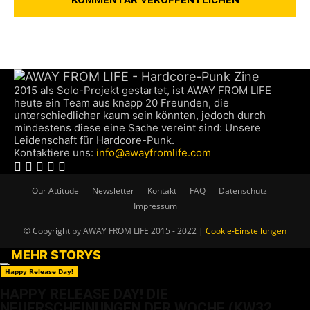
2015 als Solo-Projekt gestartet, ist AWAY FROM LIFE
heute ein Team aus knapp 20 Freunden, die
unterschiedlicher kaum sein könnten, jedoch durch
mindestens diese eine Sache vereint sind: Unsere
Leidenschaft für Hardcore-Punk.
Kontaktiere uns:
info@awayfromlife.com
Our Attitude
Newsletter
Kontakt
FAQ
Datenschutz
Impressum
© Copyright by AWAY FROM LIFE 2015 - 2022 |
Cookie-Einstellungen
MEHR STORYS
Happy Release Day!
HAPPY RELEASE DAY! DIE
NEUERSCHEINUNGEN DER WOCHE (KW32,