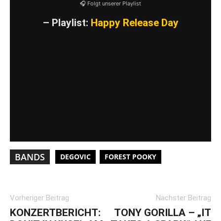
🎧 Folgt unserer Playlist
– Playlist:
Happy Release Day
BANDS
DEGOVIC
FOREST POOKY
Vorheriger Beitrag
Nächster Beitrag
KONZERTBERICHT:
TONY GORILLA – „IT