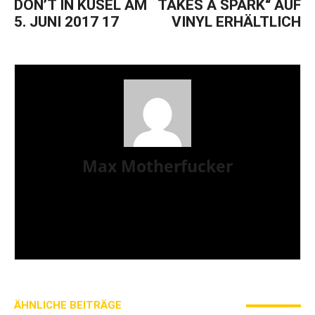
DON’T IN KUSEL AM
TAKES A SPARK“ AUF
5. JUNI 2017 17
VINYL ERHÄLTLICH
Max Motherfucker
Ich bin Max Motherfucker. Ich „singe“ bei der Band
Christmas aus dem saarländischen St. Wendel. Seit
2016 schreibe ich für AWAY FROM LIFE. Bevor
Iamhavoc leider offline gegangen ist, war ich dort
gemeinsam mit Gripweed tätig.
ÄHNLICHE BEITRÄGE
MEHR VOM AUTOR