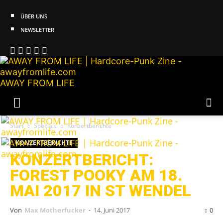
ÜBER UNS
NEWSLETTER
AWAY FROM LIFE
Start
Specials
Konzertberichte
KONZERTBERICHTE
KONZERTBERICHT:
FOREST POOKY AM 18.
MAI 2017 IN ST WENDEL
Von
Max Motherfucker
-
14. Juni 2017
0