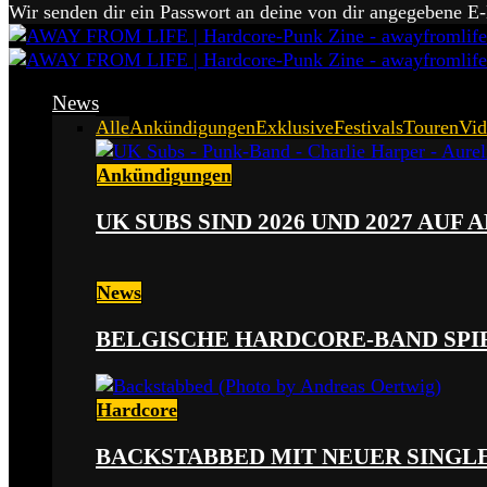
Wir senden dir ein Passwort an deine von dir angegebene E
News
Alle
Ankündigungen
Exklusive
Festivals
Touren
Vid
Ankündigungen
UK SUBS SIND 2026 UND 2027 AUF
News
BELGISCHE HARDCORE-BAND SPI
Hardcore
BACKSTABBED MIT NEUER SINGLE