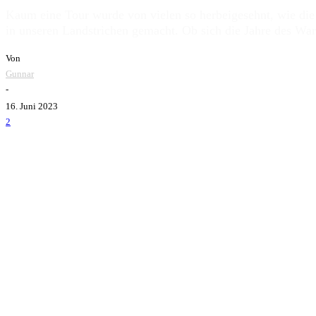
Kaum eine Tour wurde von vielen so herbeigesehnt, wie die
in unseren Landstrichen gemacht. Ob sich die Jahre des War
Von
Gunnar
-
16. Juni 2023
2
Rancid Wiesbaden 2023
Als zum Ende des letzten Jahres die frohe Kunde verbreitet
sondern auch für ein paar Auftritte in Europa haltmachen we
wie ein Kind den Lieblingslolli und als die Daten veröffent