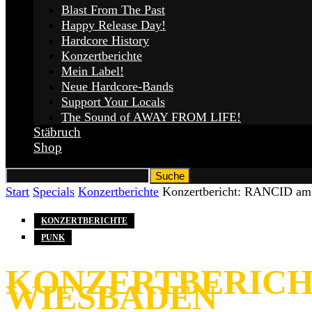
Blast From The Past
Happy Release Day!
Hardcore History
Konzertberichte
Mein Label!
Neue Hardcore-Bands
Support Your Locals
The Sound of AWAY FROM LIFE!
Stäbruch
Shop
Start
Specials
Konzertberichte
Konzertbericht: RANCID am 
KONZERTBERICHTE
PUNK
KONZERTBERICHT:
WIESBADEN