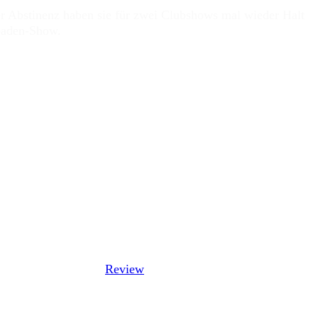
er Abstinenz haben sie für zwei Clubshows mal wieder Halt
sbaden-Show.
rrow Never Comes
(
Review
) veröffentlichen werden,
Show auch dabei sein werde. Also erwartete ich die Daten
t schwer…Wiesbaden sollte es werden.