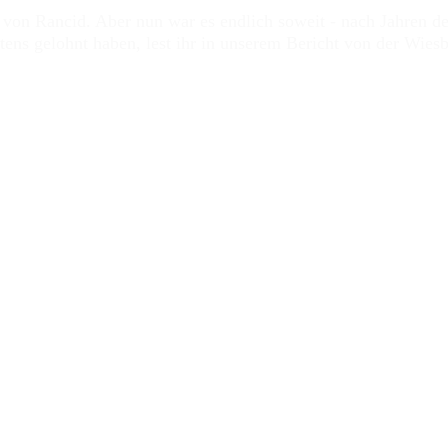
 von Rancid. Aber nun war es endlich soweit - nach Jahren d
tens gelohnt haben, lest ihr in unserem Bericht von der Wie
 wurde, dass
Rancid
nicht nur ein neues Album namens
Tomo
rden, war für mich klar, dass ich bei mindestens einer Club-
licht wurden, fiel die Wahl des favorisierten Ortes auch nich