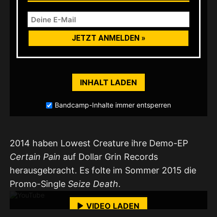
INHALT LADEN
Bandcamp-Inhalte immer entsperren
2014 haben Lowest Creature ihre Demo-EP
Certain Pain
auf Dollar Grin Records
Mit dem Laden des Videos akzeptierst du die
herausgebracht. Es folte im Sommer 2015 die
Datenschutzerklärung von YouTube.
Mehr erfahren
Promo-Single
Seize Death
.
VIDEO LADEN