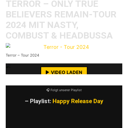
TERROR – ONLY TRUE
BELIEVERS REMAIN-TOUR
2024 MIT NASTY,
COMBUST & HEADBUSSA
Mit dem Laden des Videos akzeptierst du die
Datenschutzerklärung von YouTube.
Terror – Tour 2024
Mehr erfahren
VIDEO LADEN
YouTube-Inhalte immer entsperren
🎧 Folgt unserer Playlist
– Playlist:
Happy Release Day