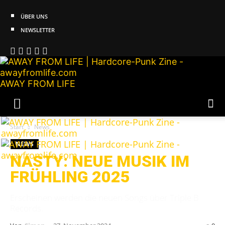
ÜBER UNS
NEWSLETTER
AWAY FROM LIFE
Start
News
NEWS
NASTY: NEUE MUSIK IM
FRÜHLING 2025
Erscheinen werden die neuen Songs über Triple B
Records.