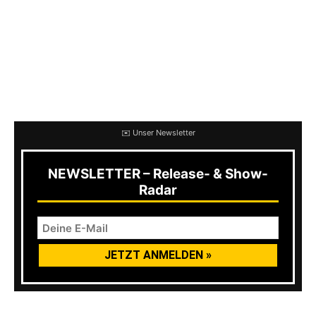
Records veröffentlicht wurde.
Nasty befinden sich derzeit mit Terror,
Combust und Headbussa auf Tour. Hier die
Termine:
✉️ Unser Newsletter
NEWSLETTER – Release- & Show-
Radar