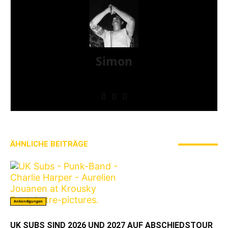
Simon
» Thin Ice » Das Gelbe vom Oi! » Stäbruch Fest »
Gimme Some Action Shows
ÄHNLICHE BEITRÄGE
MEHR VOM AUTOR
Ankündigungen
UK SUBS SIND 2026 UND 2027 AUF ABSCHIEDSTOUR