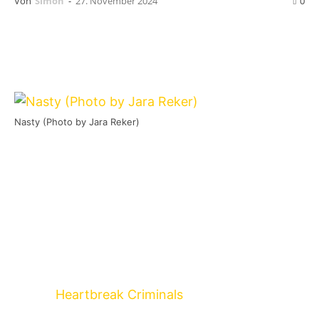
Von
Simon
-
27. November 2024
0
Nasty (Photo by Jara Reker)
Nasty
werden im Frühling kommendem Jahres
über dem US-Label
Triple B Records
ein neues
Release veröffentlichen. Um was für ein Format
es sich bei dem neuen Output handelt, ist
derzeit noch nicht bekannt.
Die Belgier legten im vergangenen Jahr mit dem
Album
Heartbreak Criminals
ihr bislang letztes
Release vor, das noch über Century Media