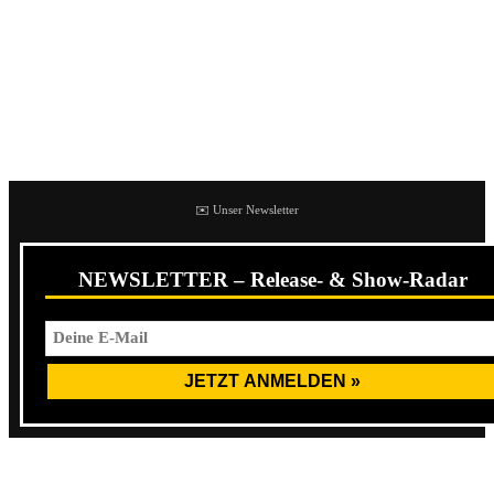
auch nicht ganz so ernst. Den Punk sei Dank! Bleibt so
hoffen, dass diese Tatsache alle Hörern klar ist. The
Bermones fahren auf jeden Fall die voll Fun-Punk-Schiene
und macht teilweise auch Spaß. Nichts Besonderes, aber
geht ok!
✉️ Unser Newsletter
NEWSLETTER – Release- & Show-Radar
Weiter geht’s dann mit den Bermones Kollegen No Exit.