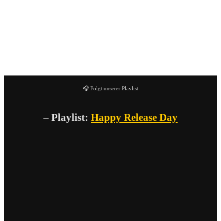
Die CD Punk sei Dank ist außerdem in zwei
unterschiedlichen Versionen erhältlich. Eine CD kommt
mit ganz witzigen Penis-Cover und die zweite Version
mit schlichtem No Exit Logo.
🎧 Folgt unserer Playlist
– Playlist:
Happy Release Day