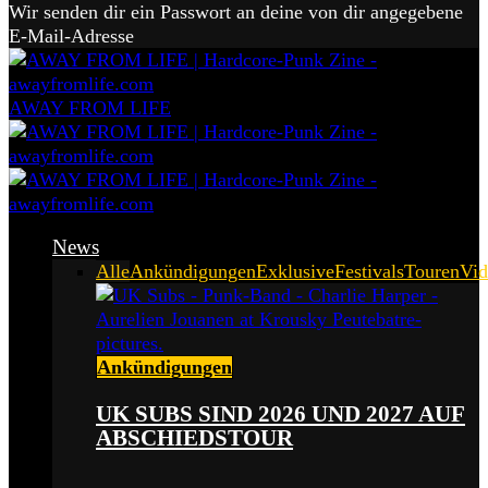
Wir senden dir ein Passwort an deine von dir angegebene
E-Mail-Adresse
AWAY FROM LIFE
News
Alle
Ankündigungen
Exklusive
Festivals
Touren
Vid
Ankündigungen
UK SUBS SIND 2026 UND 2027 AUF
ABSCHIEDSTOUR