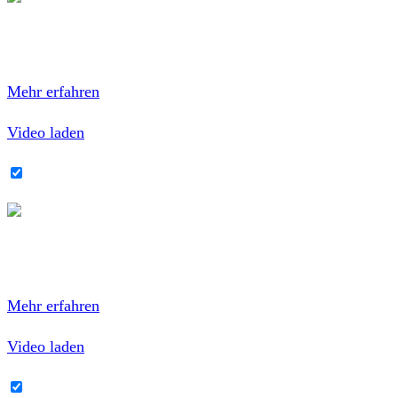
Mit dem Laden des Videos akzeptierst du die
Datenschutzerklärung von YouTube.
Mehr erfahren
Video laden
YouTube-Inhalte immer entsperren
Mit dem Laden des Videos akzeptierst du die
Datenschutzerklärung von YouTube.
Mehr erfahren
Video laden
YouTube-Inhalte immer entsperren