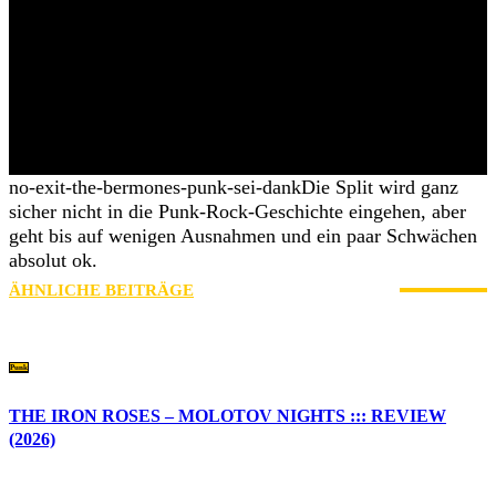
Punk, Skinhead oder sonst wer. Wir sind Individuen, einer großen
Unity, die völlig zeitlos und ortsunabhängig existiert. AWAY FROM
LIFE ist für uns ein Instrument diese Werte zu manifestieren und
unser Verständnis für Hardcore-Punk auszuleben. Angefangen als
reines Magazin, haben wir über die Jahre unser eigenes Festival, das
Stäbruch, etabliert oder jüngst mit Streets auch eine Szeneplattform
ins Leben gerufen, die für uns alle genutzt werden kann – genutzt
für eine Sache, die uns verdammt wichtig ist: Hardcore-Punk!
no-exit-the-bermones-punk-sei-dank
Die Split wird ganz
sicher nicht in die Punk-Rock-Geschichte eingehen, aber
geht bis auf wenigen Ausnahmen und ein paar Schwächen
absolut ok.
ÄHNLICHE BEITRÄGE
MEHR VOM AUTOR
Punk
THE IRON ROSES – MOLOTOV NIGHTS ::: REVIEW
(2026)