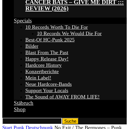
CANCER BATS – GIVE ME DIRT :::
REVIEW (2026)
Specials
10 Records Worth To Die For
10 Records We Would Die For
Best-Of HC-Punk 2025
Bilder
Blast From The Past
Happy Release Day!
Hardcore History
Konzertberichte
Mein Label!
Neue Hardcore-Bands
Support Your Locals
The Sound of AWAY FROM LIFE!
Stäbruch
Shop
Start
Punk
Deutschpunk
No Exit / The Bermones – Punk