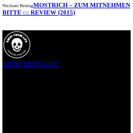
MOSTRICH – ZUM MITNEHMEN
Nächster Beitrag
BITTE ::: REVIEW (2015)
AWAY FROM LIFE
2015 als Solo-Projekt gestartet, ist AWAY FROM LIFE heute ein
Team aus knapp 20 Freunden, die unterschiedlicher kaum sein
könnten, jedoch durch mindestens diese eine Sache vereint sind: Der
Leidenschaft für Hardcore-Punk. Diese Subkultur ist für uns kein
Trend, sondern eine tiefverwurzelte Lebenseinstellung, etwas, das
uns seit Jahren immer und überall begleitet. Hardcore-Punk bedeutet
für uns, sich selbst zu entfalten. Dabei ist D.I.Y. für uns nicht nur
eine Phrase: Wir probieren Sachen aus, lernen neues dazu und
entwickeln uns weiter. Von der Szene für die Szene. Gerade deshalb
hat es für uns oberste Prämisse, Personen aus dieser Subkultur zu
supporten, die denken wie wir. Sei es Veranstalter, Labels oder
Bands, unabhängig ihres Bekanntheitsgrad. Egal ob Hardcore-Kid,