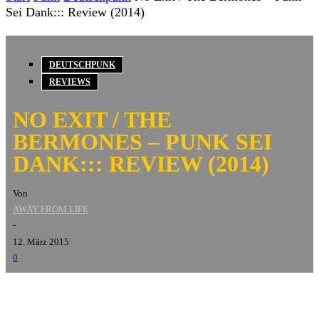
Sei Dank::: Review (2014)
DEUTSCHPUNK
REVIEWS
NO EXIT / THE
BERMONES – PUNK SEI
DANK::: REVIEW (2014)
Von
AWAY FROM LIFE
-
12. März 2015
0