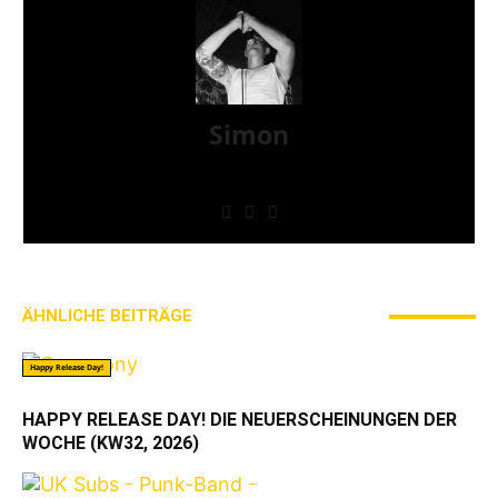
Simon
» Thin Ice » Das Gelbe vom Oi! » Stäbruch Fest »
Gimme Some Action Shows
ÄHNLICHE BEITRÄGE
MEHR VOM AUTOR
Happy Release Day!
HAPPY RELEASE DAY! DIE NEUERSCHEINUNGEN DER
WOCHE (KW32, 2026)