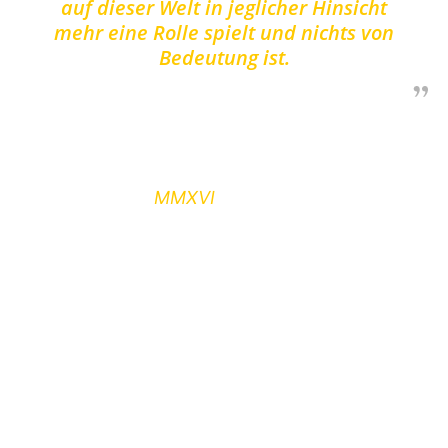
auf dieser Welt in jeglicher Hinsicht
mehr eine Rolle spielt und nichts von
Bedeutung ist.
Peace Of Mind veröffentlichte bislang zwei EP’s,
die beide im vergangenen Jahr noch einmal
unter dem Titel
MMXVI
auf einer CD aufgelegt
wurden.
Penance
stellt somit gewissermaßen
das Debütalbum der Hardcore-Band aus dem
Thüringer Raum dar.
Laut Peace Of Mind selbst handelt es sich
bei
Penance
um eine Art Konzeptalbum,
wodurch sich dieses bereits komplett von ihren
ersten Veröffentlichungen unterscheide. Sänger
Louis weiterhin auf die Frage zu den