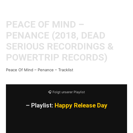
will/s-nuTvs
PEACE OF MIND –
PENANCE (2018, DEAD
SERIOUS RECORDINGS &
POWERTRIP RECORDS)
Peace Of Mind – Penance – Tracklist
🎧 Folgt unserer Playlist
– Playlist:
Happy Release Day