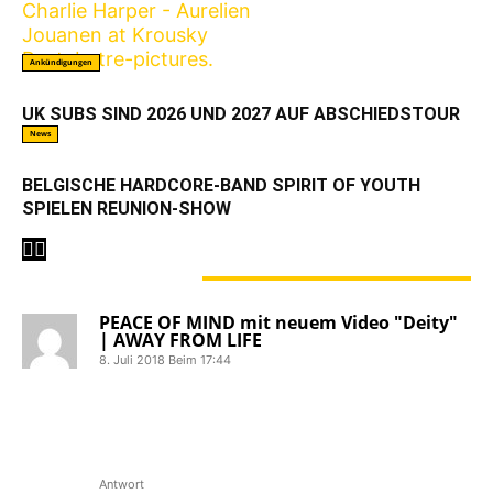
Ankündigungen
UK SUBS SIND 2026 UND 2027 AUF ABSCHIEDSTOUR
News
BELGISCHE HARDCORE-BAND SPIRIT OF YOUTH
SPIELEN REUNION-SHOW
1 KOMMENTAR
PEACE OF MIND mit neuem Video "Deity"
| AWAY FROM LIFE
8. Juli 2018 Beim 17:44
[…] Bereits zuvor hatte die Hardcore-
Band aus Thüringen mit Lost Will eine
erste Hörprobe geliefert, die bei AWAY
FROM LIFE Premiere feierte. […]
Antwort