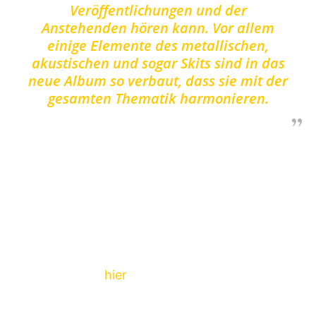
Veröffentlichungen und der
Anstehenden hören kann. Vor allem
einige Elemente des metallischen,
akustischen und sogar Skits sind in das
neue Album so verbaut, dass sie mit der
gesamten Thematik harmonieren.
Penance
wird am 07. September 2018 über
Powertrip Records und Dead Serious
Recordings auf CD, Vinyl und digital erscheinen.
Die Tracklist findet ihr am Ende des Beitrags.
Unser Interview mit der Band aus dem Jahr
2016 findet ihr
hier
.
https://soundcloud.com/deadseriousrec/lost-