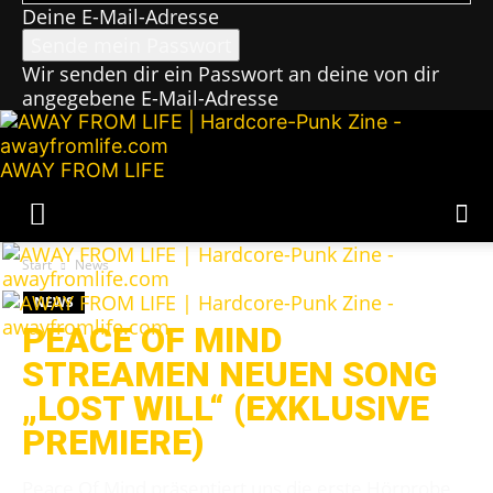
Deine E-Mail-Adresse
Wir senden dir ein Passwort an deine von dir
angegebene E-Mail-Adresse
AWAY FROM LIFE
Start
News
NEWS
PEACE OF MIND
STREAMEN NEUEN SONG
„LOST WILL“ (EXKLUSIVE
PREMIERE)
Peace Of Mind präsentiert uns die erste Hörprobe