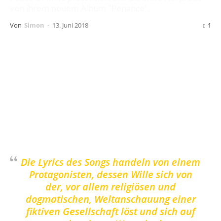
von ihrem neuem Album "Penance".
Von
Simon
-
13. Juni 2018
1
Wir freuen uns, euch mit
Lost Will
den ersten
Song vom neuem
Peace Of Mind
Album
Penance
zu präsentieren. Die Band selbst zum
Song:
Die Lyrics des Songs handeln von einem
Protagonisten, dessen Wille sich von
der, vor allem religiösen und
dogmatischen, Weltanschauung einer
fiktiven Gesellschaft löst und sich auf