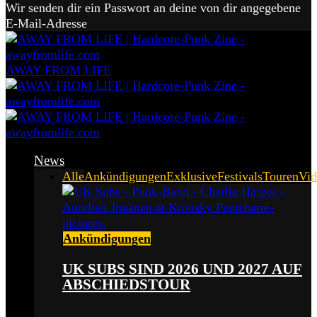
Wir senden dir ein Passwort an deine von dir angegebene
E-Mail-Adresse
AWAY FROM LIFE
News
Alle
Ankündigungen
Exklusive
Festivals
Touren
Vid
Ankündigungen
UK SUBS SIND 2026 UND 2027 AUF
ABSCHIEDSTOUR