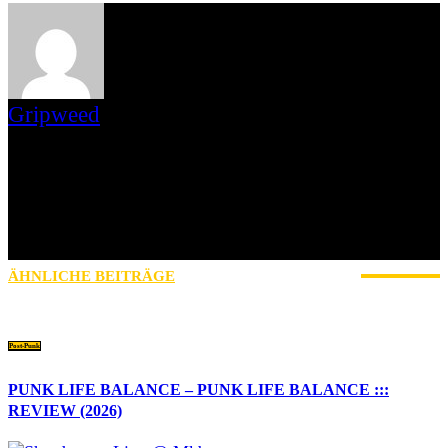
Gripweed
Gripweed ist Wikipedianer mit Leib und Seele und das, was man
gemeinhin als Musiknerd bezeichnet. Musikalisch ist er in vielen
Genres beheimatet, wobei er das Exotische und Unbekannte den
Stars und Sternchen vorzieht. Eine Weile bloggte er auch auf
blogspot.de und war Schreiberling des leider eingestellten
saarländischen Webzines Iamhavoc. nach dessen Einstellung
wechselte er mit Max zu AWAY FROM LIFE.
ÄHNLICHE BEITRÄGE
MEHR VOM AUTOR
Post-Punk
PUNK LIFE BALANCE – PUNK LIFE BALANCE :::
REVIEW (2026)