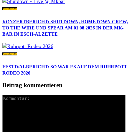
Konzertberichte
KONZERTBERICHT: SHUTDOWN, HOMETOWN CREW,
TO THE WIRE UND SPEAR AM 01.08.2026 IN DER MK-
BAR IN ESCH-ALZETTE
Konzertberichte
FESTIVALBERICHT: SO WAR ES AUF DEM RUHRPOTT
RODEO 2026
Beitrag kommentieren