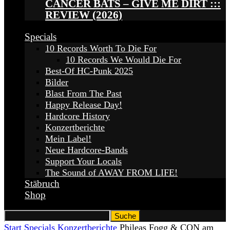
CANCER BATS – GIVE ME DIRT :::
REVIEW (2026)
Specials
10 Records Worth To Die For
10 Records We Would Die For
Best-Of HC-Punk 2025
Bilder
Blast From The Past
Happy Release Day!
Hardcore History
Konzertberichte
Mein Label!
Neue Hardcore-Bands
Support Your Locals
The Sound of AWAY FROM LIFE!
Stäbruch
Shop
Start
Specials
Konzertberichte
Phileas Fogg & CON am