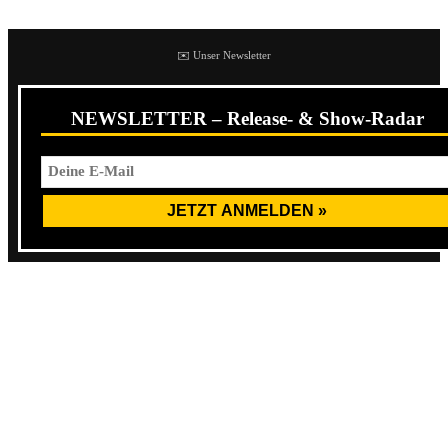
✉️ Unser Newsletter
NEWSLETTER – Release- & Show-Radar
1976, zwei Jahre nach Auflösung der
Stooges
, machte sich
Iggy zusammen mit seinem Mentor, zukünftigen
Mitbewohner und Freund
David Bowie
auf nach Berlin.
Mit ihrem Garagerock und ihren Liveshows hatten die
Stooges bereits das Fundament der Musikrichtung gelegt,
die später als Punk eine musikalische Revolution auslösen