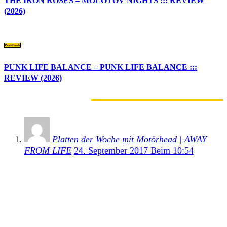
THE IRON ROSES – MOLOTOV NIGHTS ::: REVIEW
(2026)
Post-Punk
PUNK LIFE BALANCE – PUNK LIFE BALANCE :::
REVIEW (2026)
1 KOMMENTAR
Platten der Woche mit Motörhead | AWAY
FROM LIFE
24. September 2017 Beim 10:54
[…] bleibt das Jahr 1977 aufregend. Vor einigen
Woche feierten wir bereits den 40. Geburtstag von
Iggy Pops Lust for Life. Diese Woche widmen wir
uns einem Kaliber ähnlicher Tragweite. Genau Heute
vor 40 Jahre, am 24. […]