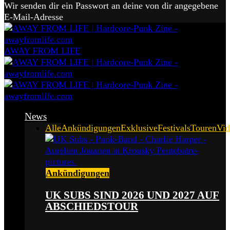
Wir senden dir ein Passwort an deine von dir angegebene
E-Mail-Adresse
AWAY FROM LIFE
News
Alle
Ankündigungen
Exklusive
Festivals
Touren
Vid
Ankündigungen
UK SUBS SIND 2026 UND 2027 AUF
ABSCHIEDSTOUR