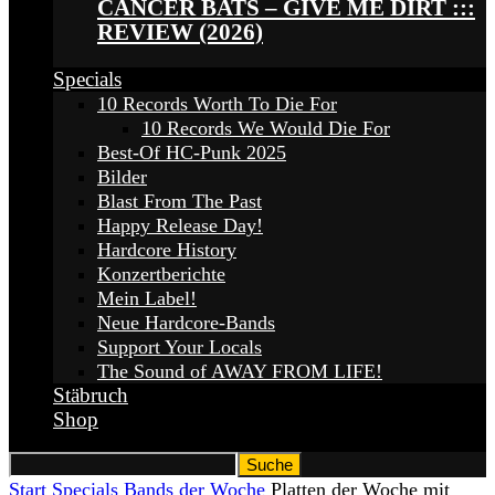
CANCER BATS – GIVE ME DIRT :::
REVIEW (2026)
Specials
10 Records Worth To Die For
10 Records We Would Die For
Best-Of HC-Punk 2025
Bilder
Blast From The Past
Happy Release Day!
Hardcore History
Konzertberichte
Mein Label!
Neue Hardcore-Bands
Support Your Locals
The Sound of AWAY FROM LIFE!
Stäbruch
Shop
Start
Specials
Bands der Woche
Platten der Woche mit