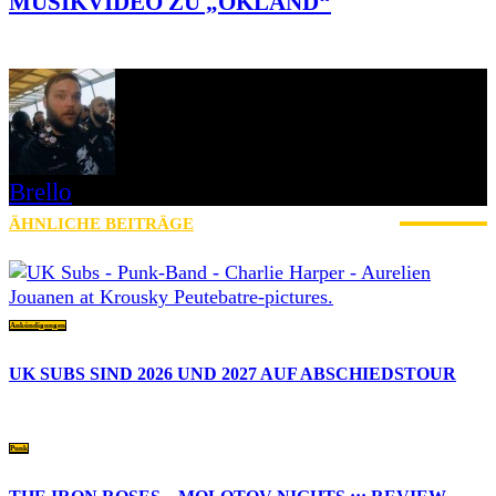
MUSIKVIDEO ZU „OKLAND“
Brello
ÄHNLICHE BEITRÄGE
MEHR VOM AUTOR
Ankündigungen
UK SUBS SIND 2026 UND 2027 AUF ABSCHIEDSTOUR
Punk