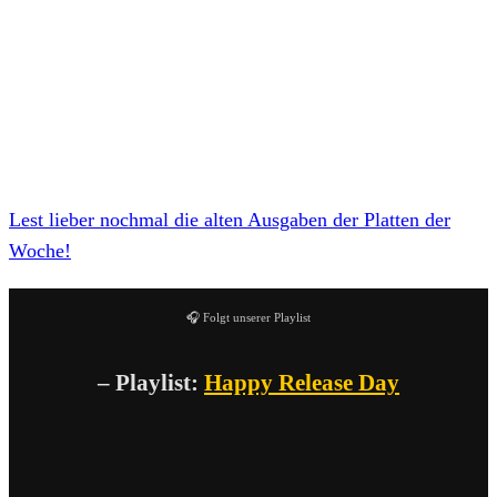
Hoffnung für die Welt!
*An dieser Stelle würde nun eigentlich eine weitere
Empfehlung kommen. Aber was soll schon nach Iggy Pop
kommen: Eigentlich Alles! Aber auch nichts
vergleichbares!
Lest lieber nochmal die alten Ausgaben der Platten der
Woche!
🎧 Folgt unserer Playlist
– Playlist:
Happy Release Day