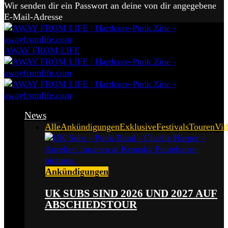
Wir senden dir ein Passwort an deine von dir angegebene
E-Mail-Adresse
AWAY FROM LIFE
News
Alle
Ankündigungen
Exklusive
Festivals
Touren
Vid
Ankündigungen
UK SUBS SIND 2026 UND 2027 AUF
ABSCHIEDSTOUR