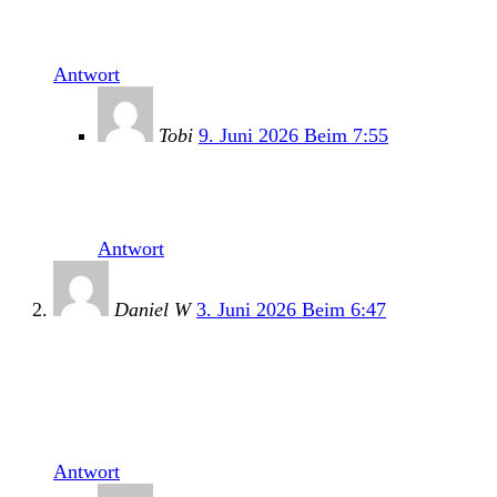
Oh, wo spielen die denn?
Antwort
Tobi
9. Juni 2026 Beim 7:55
Die haben beim Sbäm Fest in Wels gespielt.
Und waren sehr gut, das muss ich schon sagen.
Antwort
Daniel W
3. Juni 2026 Beim 6:47
Ich störe mich seit je her an Frauengesang, aber
Ratsalad. Finde ich richtig gut. „Fuck Sixt“ ist ne
lustige Story und endet sogar mit einer deutschen
Liedzeile 😉 Platte schon in AUS bestellt.
Antwort