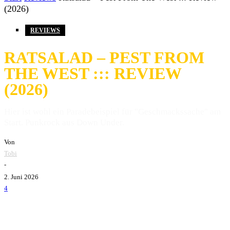
(2026)
REVIEWS
RATSALAD – PEST FROM
THE WEST ::: REVIEW
(2026)
Hier ist wohl ein Paradebeispiel für "Geschmackssache" am
Start. Punkrock aus Down Under.
Von
Tobi
-
2. Juni 2026
4