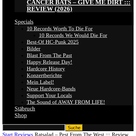
CANCER BATS – GIVE ME DIRT :::
REVIEW (2026)
Specials
10 Records Worth To Die For
10 Records We Would Die For
Best-Of HC-Punk 2025
Bilder
Blast From The Past
Happy Release Day!
Hardcore History
Konzertberichte
Mein Label!
Neue Hardcore-Bands
Support Your Locals
The Sound of AWAY FROM LIFE!
Stäbruch
Shop
Start
Reviews
Ratsalad – Pest From The West ::: Review