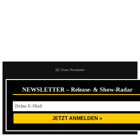
sell vapes
ist zum Bespiel ein Kanidat. Der Song und die
grundausrichtung haben das Zeug, viel mehr zu
überzeugen als es am Ende wirklich tut. Die Vocals sind
aggro, die Riffs grundsätzlich gut, aber irgendwie zündet
es nicht so richtig. Und leider macht es das fast das ganze
Album lang.
✉️ Unser Newsletter
NEWSLETTER – Release- & Show-Radar