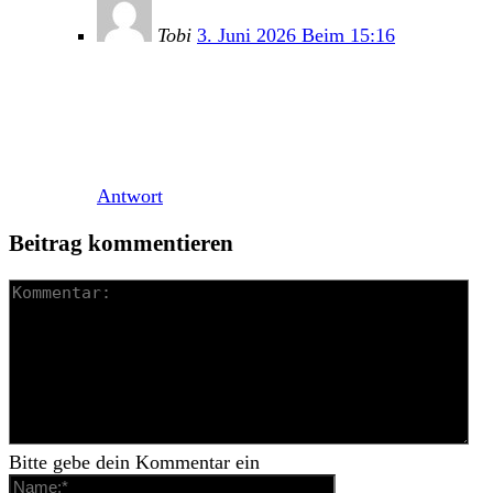
Tobi
3. Juni 2026 Beim 15:16
Ist bei mir zum Beispiel gar nicht der Fall, dass
ich mich an Frauengesang störe. Aber irgendwie
spring ich hier nicht drauf an. Hoffe, sie holen
mich am Wochenende Live besser ab 🙂
Antwort
Beitrag kommentieren
Bitte gebe dein Kommentar ein