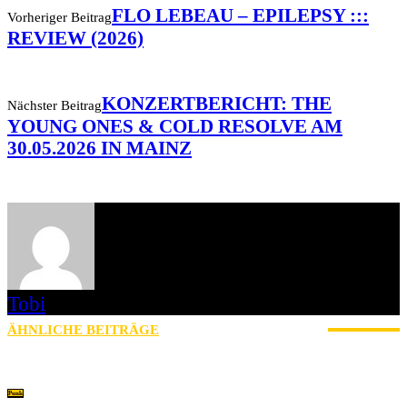
FLO LEBEAU – EPILEPSY :::
Vorheriger Beitrag
REVIEW (2026)
KONZERTBERICHT: THE
Nächster Beitrag
YOUNG ONES & COLD RESOLVE AM
30.05.2026 IN MAINZ
Tobi
ÄHNLICHE BEITRÄGE
MEHR VOM AUTOR
Punk