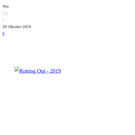
Von
Ole
-
29. Oktober 2019
0
Rotting Out - 2019
Rotting Out
gaben bekannt, dass man sich Ende des Jahr
(2013) werden im Dezember beginnen. Mit einer Veröffentli
erfahrt ihr dies von uns.
Rotting Out löste sich Ende 2015 ursprünglich auf. Kurze Z