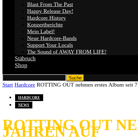
Blast From The Past
Happy Release Day!
Hardcore History
Konzertberichte
Mein Label!
Neue Hardcore-Bands
Support Your Locals
The Sound of AWAY FROM LIFE!
Stäbruch
Shop
Start
Hardcore
ROTTING OUT nehmen erstes Album seit 7 
HARDCORE
NEWS
ROTTING OUT NE
JAHREN AUF