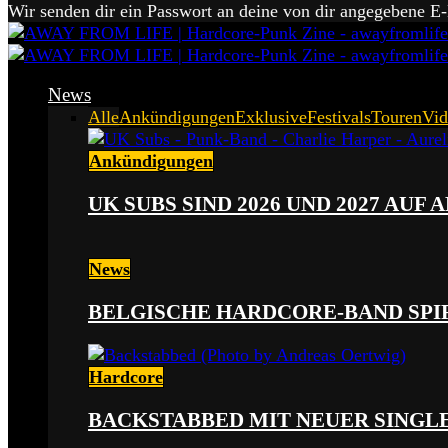
Wir senden dir ein Passwort an deine von dir angegebene E
News
Alle
Ankündigungen
Exklusive
Festivals
Touren
Vid
Ankündigungen
UK SUBS SIND 2026 UND 2027 AUF
News
BELGISCHE HARDCORE-BAND SPI
Hardcore
BACKSTABBED MIT NEUER SINGLE