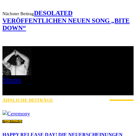
DESOLATED
Nächster Beitrag
VERÖFFENTLICHEN NEUEN SONG „BITE
DOWN“
Simon
» Thin Ice » Das Gelbe vom Oi! » Stäbruch Fest » Gimme Some
Action Shows
ÄHNLICHE BEITRÄGE
MEHR VOM AUTOR
Happy Release Day!
HAPPY RELEASE DAY! DIE NEUERSCHEINUNGEN