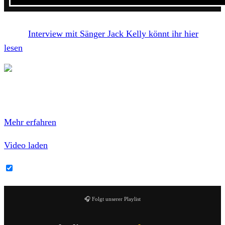
Unser
Interview mit Sänger Jack Kelly könnt ihr hier
lesen
.
Mit dem Laden des Videos akzeptierst du die
Datenschutzerklärung von YouTube.
Mehr erfahren
Video laden
YouTube-Inhalte immer entsperren
🎧 Folgt unserer Playlist