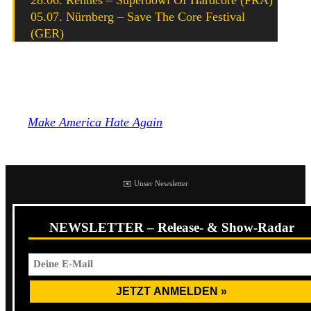
05.07. Nürnberg – Save The Core Festival
(GER)
Bleibt zu hoffen, dass die Band um Frontmann Jack
„Choke“ Kelly noch vor ihrem Rückzug das bereits länger
angekündigte Album veröffentlicht. Den Nachfolger
von
Make America Hate Again
(2018) stellte Slapshot
bereits im Frühjahr 2022 in Aussicht.
✉️ Unser Newsletter
NEWSLETTER – Release- & Show-Radar