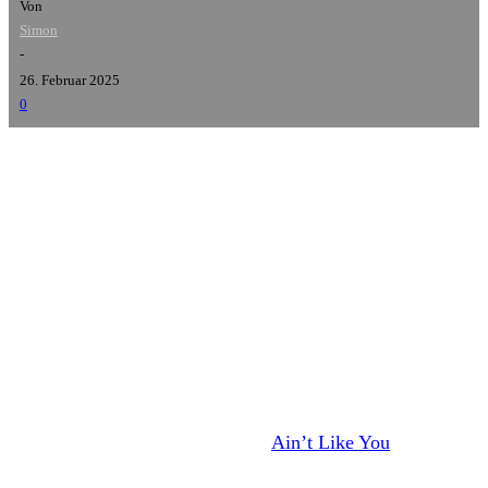
Von
Simon
-
26. Februar 2025
0
Slapshot
werden sich Ende des Jahres auflösen. Die Band
aus Boston kündigte im September an, dass 2025,
pünktlich zum 40-jährigen Bestehen, ihr letztes Jahr auf
der Bühne sein wird. Bevor es soweit ist, werden Slapshot
noch zwei letzte Europa-Touren spielen – für die erste
wurden nun die Termine veröffentlicht.
Los geht es am 13. Juni auf dem
Ain’t Like You
in Torgau
bevor dann einige Club-Shows anstehen. Tourende ist dann