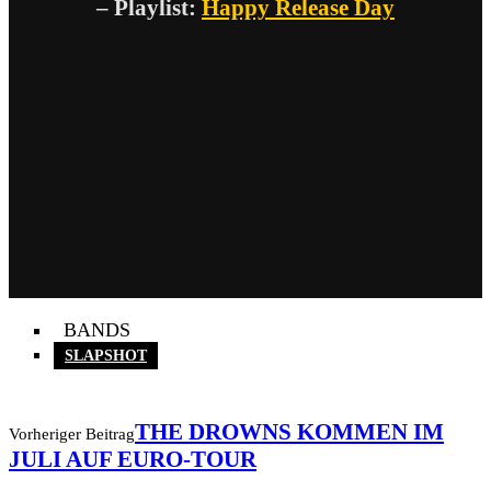
– Playlist:
Happy Release Day
BANDS
SLAPSHOT
THE DROWNS KOMMEN IM
Vorheriger Beitrag
JULI AUF EURO-TOUR