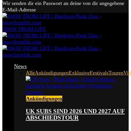
Wir senden dir ein Passwort an deine von dir angegebene
E-Mail-Adresse
AWAY FROM LIFE
News
Alle
Ankündigungen
Exklusive
Festivals
Touren
Vid
Ankündigungen
UK SUBS SIND 2026 UND 2027 AUF
ABSCHIEDSTOUR