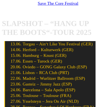
am 05. Juli auf dem
Save The Core Festival
in Nürnberg.
Hier die Tour-Termine:
SLAPSHOT – “HANG UP
THE BOOTS“-TOUR 2025
13.06. Torgau – Ain‘t Like You Festival (GER)
14.06. Herford – Kulturwerk (GER)
15.06. Hamburg – Knust (GER)
17.06. Essen – Turock (GER)
20.06. Oviedo – GONG Galaxy Club (ESP)
21.06. Lisbon – RCA Club (PRT)
22.06. Madrid – Wurlitzer Ballroom (ESP)
23.06. Gasteiz – Jimmy Jazz (ESP)
24.06. Barcelona – Sala Apolo (ESP)
25.06. Toulouse – Toulouse (FRA)
27.06. Ysselsteyn – Jera On Air (NLD)
28.06. Rennes – Superbowl Of Hardcore (FRA)