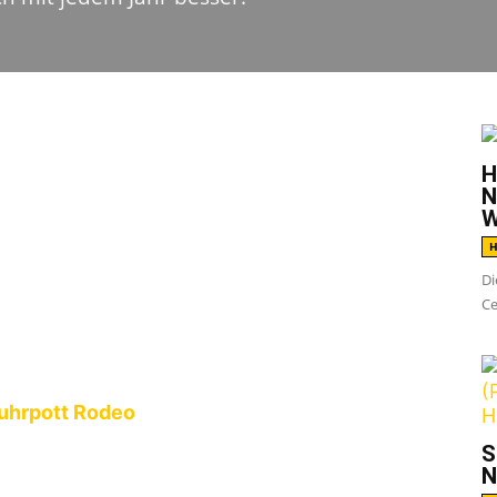
G
H
hren das erste Lebenszeichen von
Slime
mit
N
W
asket kam, war diese Band für mich wie neu
H
le den alten Zeiten mit Dirk nachtrauern, ich
Di
eit dem Sänger-Wechsel extrem viel zum
Ce
frisch, modern und energievoll, die Texte
st eine ganz neue Power vorhanden – bei
te ich Slime als Support von Bad Religion und
uhrpott Rodeo
sehen. Höchste Zeit also die
suchen. Dieses Mal in Berlin…
S
N