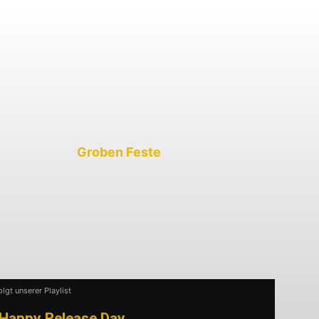
tebecker
und
Religion
noch Klassiker
nhalte immer entsperren
n dürfen. Insgesamt war es einfach ein
 die perfekte Mischung aus alten und neuen
nsinnige Energie, die die gesamte Band
g kranke Alex hat ordentlich Gas gegeben) und
r sorgt, dass mit Sicherheit viele nächstes
lle kommen werden. Ohnehin würde ich jedem
angekündigten
Groben Feste
zu besuchen, die
a
,
Knochenfabrik
und
Hass
spielen werden.
t jedem Jahr besser. Vielleicht kann man ja
 und schon ist das Line-Up perfekt.
olgt unserer Playlist
Happy Release Day