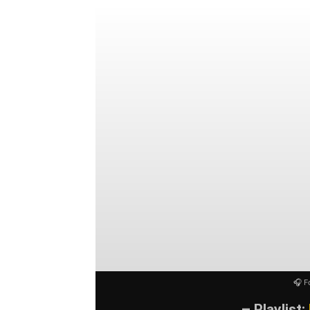
In der Zugabe wurden dann mit
Stör
YouTube-I
rausgehauen, die einfach nicht fehle
wahnsinnig unterhaltsames Set, das
Liedern getroffen hat. Dazu die wah
ausstrahlt (selbst der an diesem Ta
schon hat man ein Konzert, dass dafü
Jahr im Dezember in die gleiche Ha
nur empfehlen, eines der kürzlich 
Slime nächstes Jahr mit
Toxoplasm
Wie guter Wein wird Slime nämlich mi
noch die Backyard Band dazu buchen
🎧 F
– Playlist: