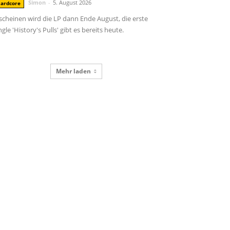
Simon
-
5. August 2026
ardcore
scheinen wird die LP dann Ende August, die erste
ngle 'History's Pulls' gibt es bereits heute.
Mehr laden