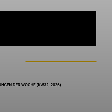
 seit Ende 2017 bei AWAY FROM LIFE. Reviews,
hte – hier findet ihr ab und zu meine geistigen
M AUTOR
UNGEN DER WOCHE (KW32, 2026)