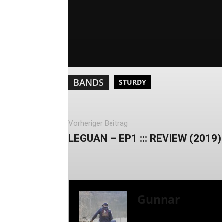
BANDS
STURDY
Vorheriger Beitrag
LEGUAN – EP1 ::: REVIEW (2019)
Gunnar
I LIVE ON A BIG ROCK