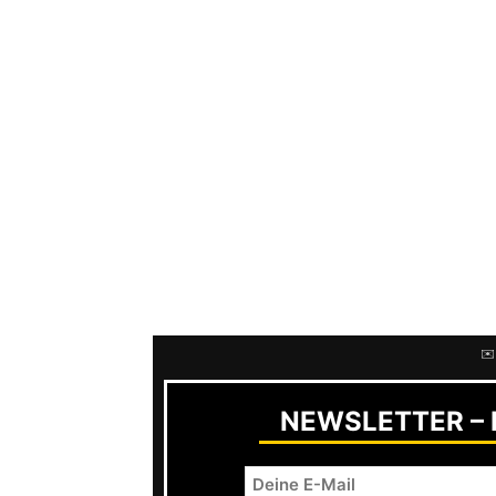
auf, während ich bei
Confused
am li
hätte und losgebrettert wäre.
Gleich beim ersten Song musst ich 
aber dass die Scheibe leicht daran e
Mein Favorit…
Mess
. Vereinigt so ne
rüberbringt. Insgesamt ist die ganze 
immer ein Label hinter ner Band ste
rauszubringen. Mir persönlich fehlt
einfach Geschmackssache ist.
✉️
NEWSLETTER – R