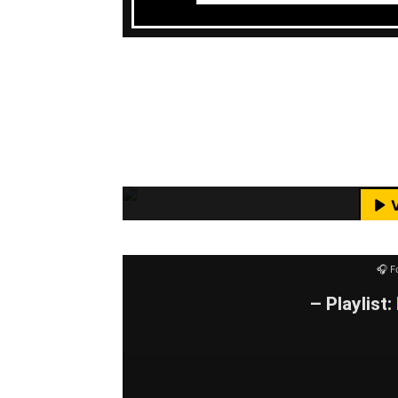
Also, wer ne lange Reise im Audo ma
Sonnenaufgang mit aufgerissenem 
entgegenfahren kann nur richtig L
Mit dem Laden des Videos akzeptie
Punkrock wird das Ding gefallen.
M
YouTube-I
🎧 F
– Playlist: