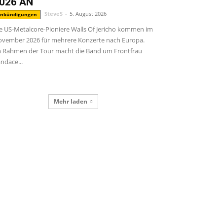
026 AN
SteveS
-
5. August 2026
nkündigungen
e US-Metalcore-Pioniere Walls Of Jericho kommen im
vember 2026 für mehrere Konzerte nach Europa.
 Rahmen der Tour macht die Band um Frontfrau
ndace...
Mehr laden