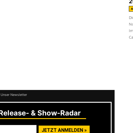
2
ebsten mein altes Skateboard rausgeholt
A
Di
an
Blink 182
denken. Klar, ne hohe Messlatte,
No
rinnert ist schon ne gute Sache.
Im
Ca
n bisschen alles, was die Platte an Sound
Scheibe ein gutes Beispiel dafür, dass nicht
hen muss, um nen soliden Release
 ein ganz bisschen mehr Druck, was aber
 Unser Newsletter
elease- & Show-Radar