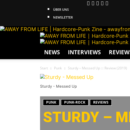
ÜBER UNS
NEWSLETTER
NEWS
INTERVIEWS
REVIEW
Start
Punk
Sturdy – Messed Up ::: Review (2019)
Sturdy - Messed Up
PUNK
PUNK-ROCK
REVIEWS
STURDY – ME