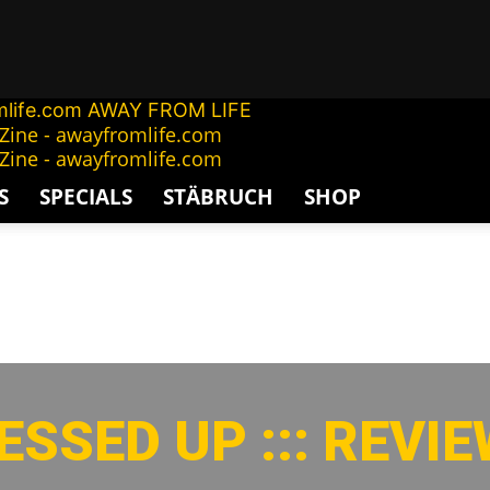
AWAY FROM LIFE
S
SPECIALS
STÄBRUCH
SHOP
SSED UP ::: REVIE