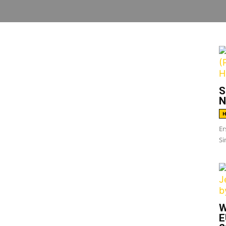
G
ische Jungs, die man sich mal Live geben
S
 eine Show in Göttingen anzusehen und war
N
 der Dreier aus Kassel sein mittlerweile drittes
H
ecordings Studio
ganze Arbeit geleistet.
Er
Si
elodisch und gehen sofort ins Ohr. Sehr
spielt. Hier wird nichts neu erfunden, aber
leaner Gesang. Mal punkig fix gespielt, meist
schen melancholisch, nie brutal…aber immer
W
E
mt bei Songs wie
Korvamato
sofort Bierlaune