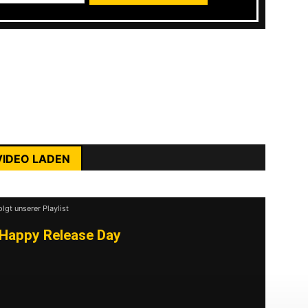
cht, dem kann ich die Platte empfehlen. Bei
Radio und der neuen
Sturdy
dem Atlantik
aune machen. Freunde von melodischem
rst du die Datenschutzerklärung von YouTube.
ehr erfahren
VIDEO LADEN
nhalte immer entsperren
olgt unserer Playlist
Happy Release Day