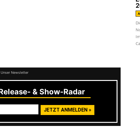
2
A
er ganz besonderen Tour natürlich eine ECHTE
Di
 der „Blechdose“ Scheibe von 2002, nicht
No
Im
ir eigentlich ganz dufte hin – sondern auch
Ca
getreu wie möglich, deswegen sind die Proben
 sowas wie Theaterproben ausgeartet.
 Unser Newsletter
elease- & Show-Radar
ngen sind immer etwas stressig, aber ich sag