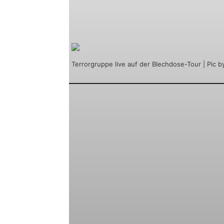
J.B.:
Ausschließlich „Blechdose“-Son
am 23. Januar in Bischofswerda live
Terrorgruppe live auf der Blechdose-Tour | Pic by
Kommen wir gleich mal zum neuen 
das dieses „
Tiergarten
“ heißen wir
kamt ihr auf den Albumtitel und da
J.B.:
Es war eine Ausstellung namens 
Kulturen der Welt angekündigt, genau
Mitte, der ja auch gleichzeitig der R
Ausstellung über die Sicht der Biolog
Affen einerseits und die Verwendung
kulturellen Verhalten des Menschen a