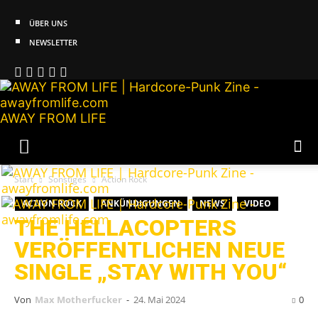
ÜBER UNS
NEWSLETTER
AWAY FROM LIFE
Start
Sonstiges
Action Rock
ACTION ROCK
ANKÜNDIGUNGEN
NEWS
VIDEO
THE HELLACOPTERS
VERÖFFENTLICHEN NEUE
SINGLE „STAY WITH YOU“
Von
Max Motherfucker
-
24. Mai 2024
0