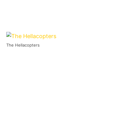
The Hellacopters
Die schwedischen
the Hellacopters
haben
mit
Stay With You
eine neue Single
veröffentlicht.
Der Song wird als limitierte 7″ auf
Lightning
Records
erscheinen. Leider war diese in
kürzester Zeit ausverkauft.
Auf der B-Seite ist mit
Fire In Cairo
ein
The
Cure
Cover zu finden.