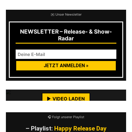
✉️ Unser Newsletter
NEWSLETTER – Release- & Show-
Radar
Mit dem Laden des Videos akzeptierst du die
Datenschutzerklärung von YouTube.
Mehr erfahren
VIDEO LADEN
YouTube-Inhalte immer entsperren
🎧 Folgt unserer Playlist
– Playlist:
Happy Release Day