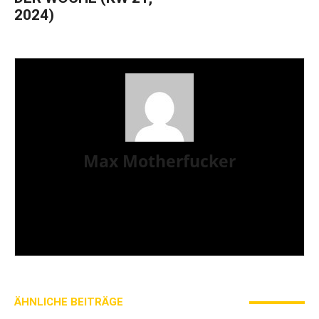
2024)
Max Motherfucker
Ich bin Max Motherfucker. Ich „singe“ bei der Band
Christmas aus dem saarländischen St. Wendel. Seit
2016 schreibe ich für AWAY FROM LIFE. Bevor
Iamhavoc leider offline gegangen ist, war ich dort
gemeinsam mit Gripweed tätig.
ÄHNLICHE BEITRÄGE
MEHR VOM AUTOR