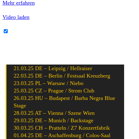
Mehr erfahren
Video laden
YouTube-Inhalte immer entsperren
Aktuell ist die Band mit
Thundermother
und
Cobra
Spell
auf Tour. Die Dates sind wie folgt:
21.03.25 DE – Leipzig / Hellraiser
22.03.25 DE – Berlin / Festsaal Kreuzberg
23.03.25 PL – Warsaw / Niebo
25.03.25 CZ – Prague / Strom Club
26.03.25 HU – Budapest / Barba Negra Blue
Stage
28.03.25 AT – Vienna / Szene Wien
29.03.25 DE – Munich / Backstage
30.03.25 CH – Pratteln / Z7 Konzertfabrik
01.04.25 DE – Aschaffenburg / Colos-Saal