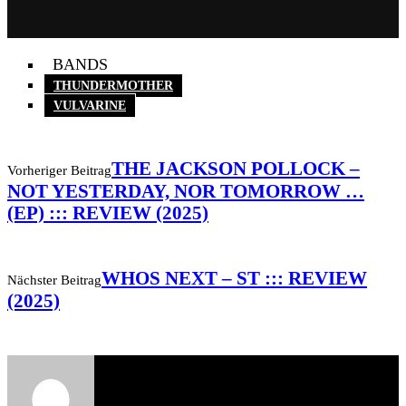
BANDS
THUNDERMOTHER
VULVARINE
THE JACKSON POLLOCK –
Vorheriger Beitrag
NOT YESTERDAY, NOR TOMORROW …
(EP) ::: REVIEW (2025)
WHOS NEXT – ST ::: REVIEW
Nächster Beitrag
(2025)