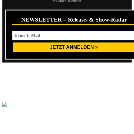
✉️ Unser Newsletter
NEWSLETTER – Release- & Show-Radar
Aktuell sucht die Band noch eine Gitarristin. Ich empfehle
jeder Gitarristin nach Wien zu ziehen und dieses Quartett
zum Quintett zu machen!
Mit dem Laden des Videos akzeptierst du die
Datenschutzerklärung von YouTube.