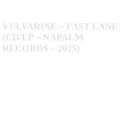
Vulvarine - Fast Lane (2025)
VULVARINE – FAST LANE
(CD/LP – NAPALM
RECORDS – 2025)
Vulvarine
bringen, fünf Jahre nach ihrem Debütalbum,
ihren zweiten Langspieler heraus. Diesmal auf dem
namhaften Label
Napalm Records
.
Damals habe ich die Band mit u.a.
Gluecifer
verglichen.
Dieser Einfluss ist durchaus noch zu erkennen, jedoch hat
die New Wave Of British Heavy Metal sehr viel Einfluss
gewonnen. Die Gitarrenharmonien erinnern mich
stellenweise stilistisch sehr an frühe
Iron Maiden
. Die
Entwicklung gefällt mir sehr gut!