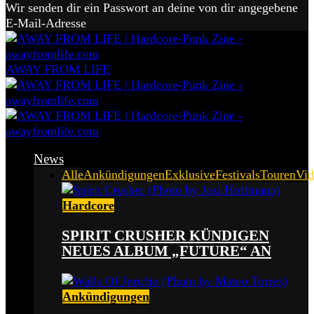
Wir senden dir ein Passwort an deine von dir angegebene
E-Mail-Adresse
AWAY FROM LIFE
News
Alle
Ankündigungen
Exklusive
Festivals
Touren
Vid
Hardcore
SPIRIT CRUSHER KÜNDIGEN
NEUES ALBUM „FUTURE“ AN
Ankündigungen