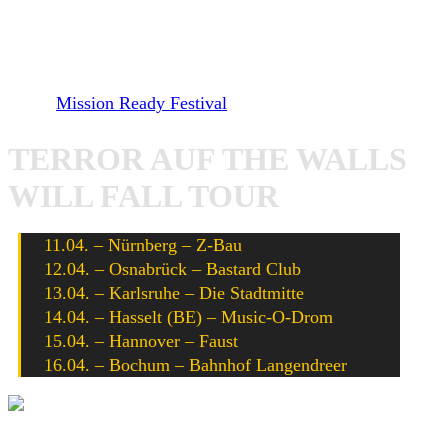
Im Sommer wurden Terror auch schon wieder für einige
Festivals bestätigt. So werden sie unter anderem mit
Madball, Agnostic Front und Flogging Molly auf dem
ersten
Mission Ready Festival
in Würzburg auftreten.
TERROR AUF THE WALLS
WILL FALL TOUR
11.04. – Nürnberg – Z-Bau
12.04. – Osnabrück – Bastard Club
13.04. – Karlsruhe – Die Stadtmitte
14.04. – Hasselt (BE) – Music-O-Drom
15.04. – Hannover – Faust
16.04. – Bochum – Bahnhof Langendreer