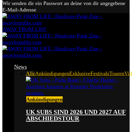
Wir senden dir ein Passwort an deine von dir angegebene
E-Mail-Adresse
AWAY FROM LIFE
News
Alle
Ankündigungen
Exklusive
Festivals
Touren
Vid
Ankündigungen
UK SUBS SIND 2026 UND 2027 AUF
ABSCHIEDSTOUR