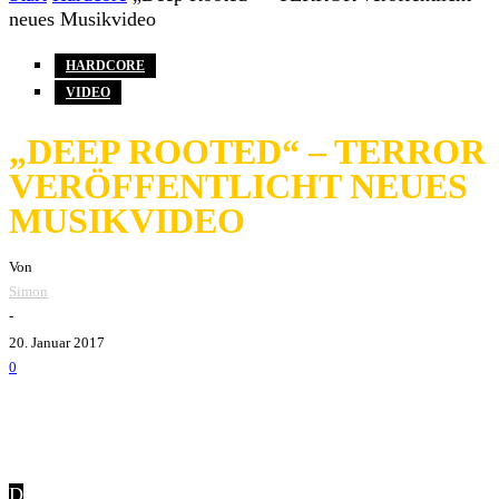
neues Musikvideo
HARDCORE
VIDEO
„DEEP ROOTED“ – TERROR
VERÖFFENTLICHT NEUES
MUSIKVIDEO
Von
Simon
-
20. Januar 2017
0
D
eep rooted! Dieses Video könnte wirklich kaum besser