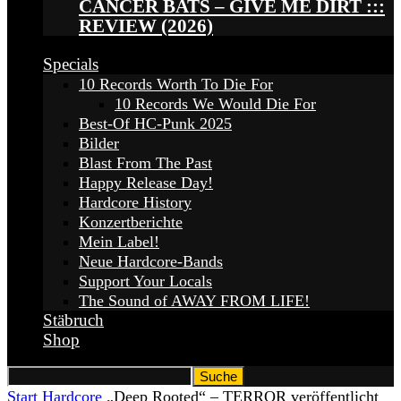
CANCER BATS – GIVE ME DIRT :::
REVIEW (2026)
Specials
10 Records Worth To Die For
10 Records We Would Die For
Best-Of HC-Punk 2025
Bilder
Blast From The Past
Happy Release Day!
Hardcore History
Konzertberichte
Mein Label!
Neue Hardcore-Bands
Support Your Locals
The Sound of AWAY FROM LIFE!
Stäbruch
Shop
Start
Hardcore
„Deep Rooted“ – TERROR veröffentlicht