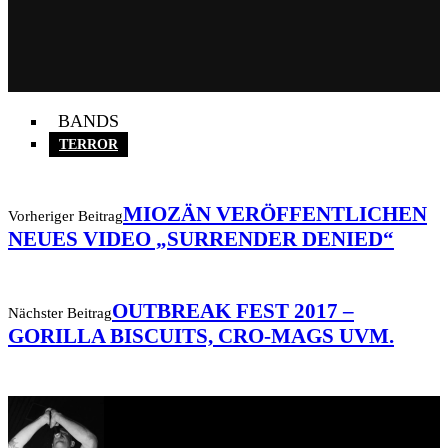
BANDS
TERROR
MIOZÄN VERÖFFENTLICHEN
Vorheriger Beitrag
NEUES VIDEO „SURRENDER DENIED“
OUTBREAK FEST 2017 –
Nächster Beitrag
GORILLA BISCUITS, CRO-MAGS UVM.