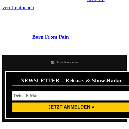
veröffentlichen
, die erstmals auf Pure Noise
herauskommen wird.
Im April geht es dann auf „
The Walls Will Fall
“ Tour bei
der außerdem
Born From Pain
und
Higher Power
vertreten sein werden. Nettes Tourpaket.
✉️ Unser Newsletter
NEWSLETTER – Release- & Show-Radar