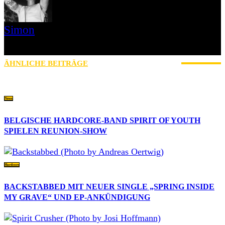
Simon
» Thin Ice » Das Gelbe vom Oi! » Stäbruch Fest » Gimme Some
Action Shows
ÄHNLICHE BEITRÄGE
MEHR VOM AUTOR
News
BELGISCHE HARDCORE-BAND SPIRIT OF YOUTH
SPIELEN REUNION-SHOW
Hardcore
BACKSTABBED MIT NEUER SINGLE „SPRING INSIDE
MY GRAVE“ UND EP-ANKÜNDIGUNG