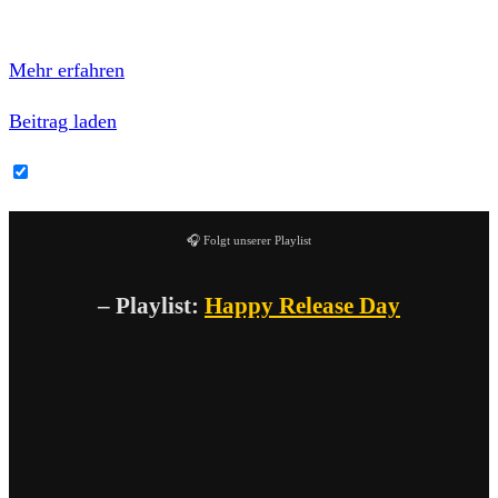
Mit dem Laden des Inhalts akzeptierst du die
Datenschutzerklärung von Facebook.
Mehr erfahren
Beitrag laden
Facebook-Inhalte immer entsperren
🎧 Folgt unserer Playlist
– Playlist:
Happy Release Day