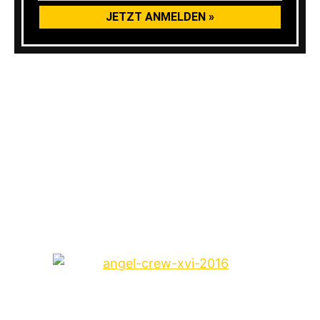
Dan:
Wir sind sehr stolz darüber wieder dabei
zu sein! Für uns ist es einfach nur großartig,
dass wir uns mit unserem neuen Album auf dem
THE SOUND OF REVOLUTION FEST
präsentieren dürfen. Wir sind gespannt, wenn
es für uns mit XVI auf Tour geht. Wir planen in
Zukunft außerdem noch einige weitere coole
Dinge mit ANGEL CREW!
Jonas:
Danke Simon! Ich freue mich extrem,
dass wir unser neues Album endlich