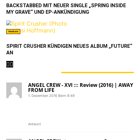
BACKSTABBED MIT NEUER SINGLE „SPRING INSIDE
MY GRAVE“ UND EP-ANKÜNDIGUNG
Hardcore
SPIRIT CRUSHER KÜNDIGEN NEUES ALBUM „FUTURE“
AN
2 KOMMENTARE
ANGEL CREW - XVI ::: Review (2016) | AWAY
FROM LIFE
1. Dezember 2016 Beim 8:49
[…] Belgien Hardcore is back on the
map! – ANGEL CREW im Interview zum
Comeback […]
Antwort