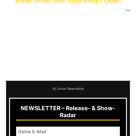
dabei immer noch nach ANGEL CREW!
AFL: Hey, wie geht es euch? Es freut mich zu
hören, dass ihr zurück seid! Am 18. November
erscheint mit XVI euer erstes Album seit über
zehn Jahren. Wie fühlt es sich an wieder auf
der Bühne zu sein und eine neue Platte
herauszubringen?
✉️ Unser Newsletter
NEWSLETTER – Release- & Show-
Radar