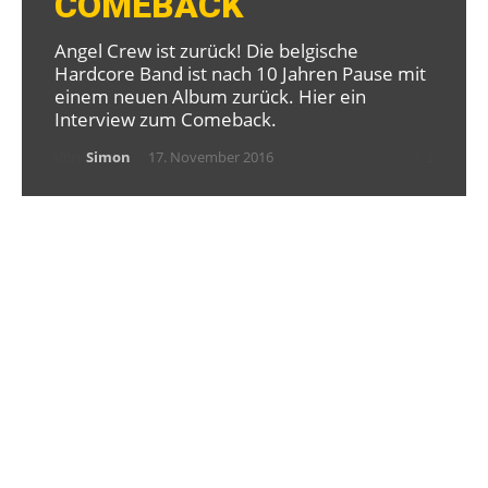
COMEBACK
Angel Crew ist zurück! Die belgische
Hardcore Band ist nach 10 Jahren Pause mit
einem neuen Album zurück. Hier ein
Interview zum Comeback.
Von
Simon
-
17. November 2016
2
A
ngel Crew
melden sich nach zehn
Jahren Pause mit einem neuen Album
zurück. Dieses erscheint am 18.
November auf Strength Records und trägt den
Titel
XVI
. Die belgische Hardcore Band
präsentiert sich auf diesen so, als wären sie nie