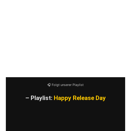
AFL: Thanks for the interview! See you on THE
SOUND OF REVOLUTION. Have you something
to add or any last words?
Jonas:
Danke für deine Unterstützung Simon!
Wir sehen uns am Samstag auf dem THE
SOUND OF REVOLUTION FEST. Cheers aus
Belgien!
🎧 Folgt unserer Playlist
– Playlist:
Happy Release Day