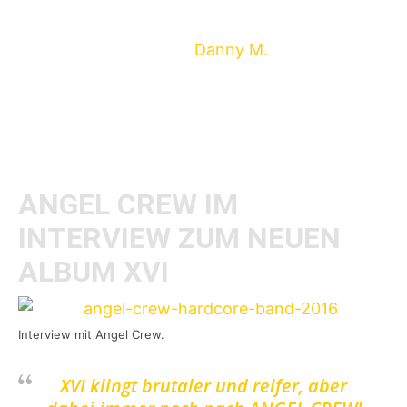
weggewesen. Hardcore at its best!
Wir hatten Frontmann
Danny M.
und das neue
Mitlgied Jonas im Interview, in dem man mehr
zum Comeback, dem neuen Album und ihren
großen Auftritt auf dem The Sound Of
Revolution Festival erfährt.
ANGEL CREW IM
INTERVIEW ZUM NEUEN
ALBUM XVI
Interview mit Angel Crew.
XVI klingt brutaler und reifer, aber