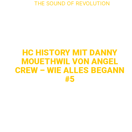
diesjährige
THE SOUND OF REVOLUTION
Festival sehen könnte. Es überträgt exakt das
an was er mit EHCP (European Hardcore Pary)
immer geglaubt hat. European Hardcore at his
best.
HC HISTORY MIT DANNY
MOUETHWIL VON ANGEL
CREW – WIE ALLES BEGANN
#5
AFL: Kommen wir gleich mal zum THE SOUND
OF REVOLUTION Festival. Dieses findet
kommenden Samstag in Eindhoven mit Bands
wie MADBALL, JUDGE, COCKNEY REJECTS
und vielen mehr statt. Die perfekte Show sein