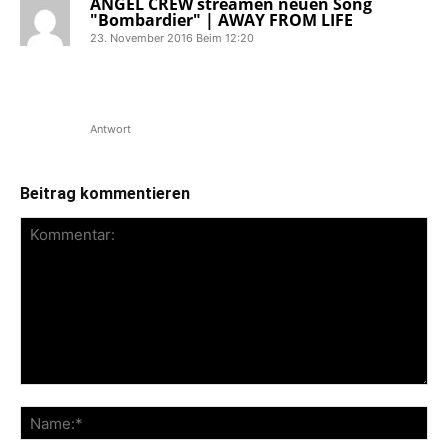
ANGEL CREW streamen neuen Song
"Bombardier" | AWAY FROM LIFE
23. November 2016 Beim 12:20
[…] Belgien Hardcore is back on the
map! – ANGEL CREW im Interview zum
Comeback […]
Antwort
Beitrag kommentieren