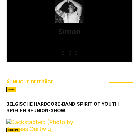
Simon
» Thin Ice » Das Gelbe vom Oi! » Stäbruch Fest »
Gimme Some Action Shows
ÄHNLICHE BEITRÄGE
MEHR VOM AUTOR
News
BELGISCHE HARDCORE-BAND SPIRIT OF YOUTH
SPIELEN REUNION-SHOW
Hardcore