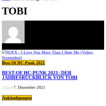
TOBI
304 BEITRÄGE
15 Kommentare
Best-Of HC-Punk 2021
BEST-OF HC-PUNK 2021: DER
JAHRESRÜCKBLICK VON TOBI
Tobi
-
7. Dezember 2021
Ankündigungen