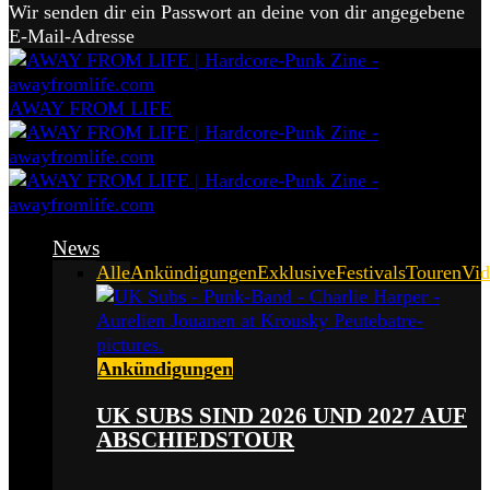
Wir senden dir ein Passwort an deine von dir angegebene
E-Mail-Adresse
AWAY FROM LIFE
News
Alle
Ankündigungen
Exklusive
Festivals
Touren
Vid
Ankündigungen
UK SUBS SIND 2026 UND 2027 AUF
ABSCHIEDSTOUR