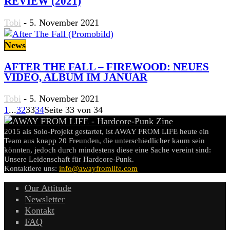
REVIEW (2021)
Tobi
-
5. November 2021
News
AFTER THE FALL – FIREWOOD: NEUES
VIDEO, ALBUM IM JANUAR
Tobi
-
5. November 2021
1
...
32
33
34
Seite 33 von 34
2015 als Solo-Projekt gestartet, ist AWAY FROM LIFE heute ein
Team aus knapp 20 Freunden, die unterschiedlicher kaum sein
könnten, jedoch durch mindestens diese eine Sache vereint sind:
Unsere Leidenschaft für Hardcore-Punk.
Kontaktiere uns:
info@awayfromlife.com
Our Attitude
Newsletter
Kontakt
FAQ